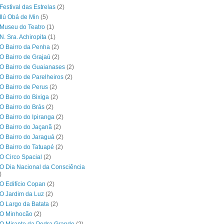
Festival das Estrelas
(2)
Ilú Obá de Min
(5)
Museu do Teatro
(1)
N. Sra. Achiropita
(1)
O Bairro da Penha
(2)
O Bairro de Grajaú
(2)
O Bairro de Guaianases
(2)
O Bairro de Parelheiros
(2)
O Bairro de Perus
(2)
O Bairro do Bixiga
(2)
O Bairro do Brás
(2)
O Bairro do Ipiranga
(2)
O Bairro do Jaçanã
(2)
O Bairro do Jaraguá
(2)
O Bairro do Tatuapé
(2)
O Circo Spacial
(2)
O Dia Nacional da Consciência
)
O Edifício Copan
(2)
O Jardim da Luz
(2)
O Largo da Batata
(2)
 O Minhocão
(2)