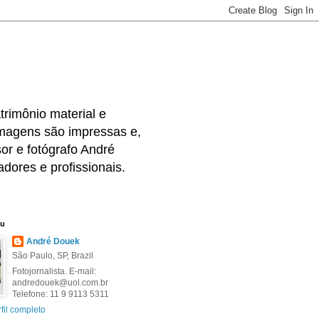
rimônio material e
 imagens são impressas e,
or e fotógrafo André
dores e profissionais.
eu
André Douek
São Paulo, SP, Brazil
Fotojornalista. E-mail:
andredouek@uol.com.br
Telefone: 11 9 9113 5311
fil completo