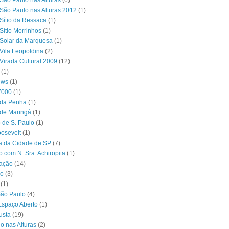
São Paulo nas Alturas
(6)
São Paulo nas Alturas 2012
(1)
Sítio da Ressaca
(1)
Sítio Morrinhos
(1)
Solar da Marquesa
(1)
Vila Leopoldina
(2)
Virada Cultural 2009
(12)
(1)
ews
(1)
7000
(1)
 da Penha
(1)
 de Maringá
(1)
 de S. Paulo
(1)
osevelt
(1)
ra da Cidade de SP
(7)
o com N. Sra. Achiropita
(1)
ação
(14)
o
(3)
(1)
São Paulo
(4)
Espaço Aberto
(1)
usta
(19)
o nas Alturas
(2)