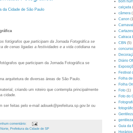
bom hum
calçada
ura da Cidade de São Paulo
câmera
(
Canon
(
Carnava
gráfica
Cartazes
Catraca 
os fotógrafos que participam da Jornada Fotográfica se
CBN
(5)
a de cenas ligadas a festividades e a vida cotidiana na
concurs
Decoraçã
Diário O
fotógrafos que participam da Jornada Fotográfica se
Exposiç
Festival 
Folha de
na arquitetura de diversas áreas de São Paulo.
Folha On
imaterial, criando um roteiro que contempla principalmente
Foto
(1)
na cidade.
Foto do 
Fotograf
m ser feitas pelo e-mail adouek@prefeitura.sp.gov.br ou
fotográfi
Gentilez
gentilez
nhum comentário:
Guia da 
 Norte
,
Prefeitura da Cidade de SP
Horários