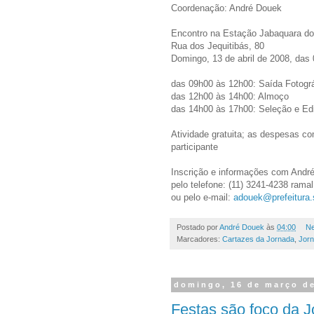
Coordenação: André Douek
Encontro na Estação Jabaquara do
Rua dos Jequitibás, 80
Domingo, 13 de abril de 2008, das
das 09h00 às 12h00: Saída Fotográ
das 12h00 às 14h00: Almoço
das 14h00 às 17h00: Seleção e Ed
Atividade gratuita; as despesas co
participante
Inscrição e informações com André
pelo telefone: (11) 3241-4238 rama
ou pelo e-mail:
adouek@prefeitura.
Postado por
André Douek
às
04:00
Ne
Marcadores:
Cartazes da Jornada
,
Jorn
domingo, 16 de março d
Festas são foco da J