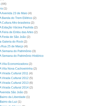
a
(44)
ra
(1)
A Avenida 23 de Maio
(4)
A Banda do Trem Elétrico
(2)
 Cultura Afro-brasileira
(2)
A Estação Várzea Paulista
(2)
A Feira de Embu das Artes
(2)
A Festa de São João
(2)
a Galeria do Rock
(2)
A Rua 25 de Março
(4)
A Semana do Patrimônio
(3)
A Semana do Patrimônio Histórico
A Vila Economizadora
(2)
A Vila Nova Cachoeirinha
(2)
A Virada Cultural 2011
(4)
A Virada Cultural 2012
(5)
A Virada Cultural 2013
(6)
A Virada Cultural 2014
(2)
Avenida São João
(3)
Bairro da Liberdade
(1)
Bairro da Luz
(1)