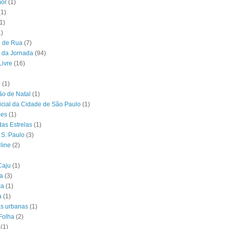
or
(1)
(1)
1)
1)
l de Rua
(7)
 da Jornada
(94)
Livre
(16)
o
(1)
o de Natal
(1)
ficial da Cidade de São Paulo
(1)
ões
(1)
das Estrelas
(1)
 S. Paulo
(3)
line
(2)
Caju
(1)
ia
(3)
ca
(1)
a
(1)
as urbanas
(1)
Folha
(2)
(1)