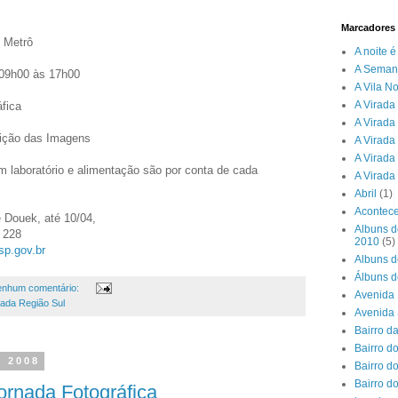
Marcadores
 Metrô
A noite 
A Seman
 09h00 às 17h00
A Vila N
A Virada 
fica
A Virada
ição das Imagens
A Virada
A Virada
m laboratório e alimentação são por conta de cada
A Virada
Abril
(1)
Acontece
 Douek, até 10/04,
Albuns d
l 228
2010
(5)
sp.gov.br
Albuns d
Álbuns d
nhum comentário:
Avenida 
ada Região Sul
Avenida
Bairro d
Bairro do
e 2008
Bairro d
Bairro d
ornada Fotográfica