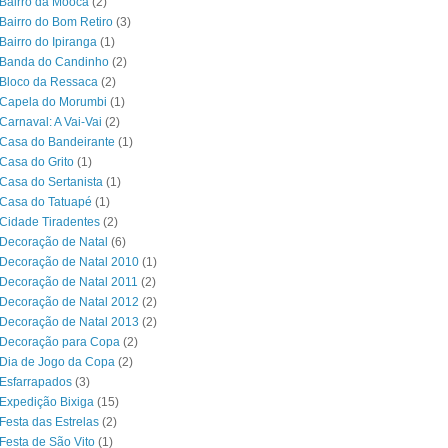
Bairro da Mooca
(2)
Bairro do Bom Retiro
(3)
Bairro do Ipiranga
(1)
 Banda do Candinho
(2)
Bloco da Ressaca
(2)
 Capela do Morumbi
(1)
Carnaval: A Vai-Vai
(2)
Casa do Bandeirante
(1)
Casa do Grito
(1)
Casa do Sertanista
(1)
 Casa do Tatuapé
(1)
Cidade Tiradentes
(2)
Decoração de Natal
(6)
Decoração de Natal 2010
(1)
Decoração de Natal 2011
(2)
Decoração de Natal 2012
(2)
Decoração de Natal 2013
(2)
 Decoração para Copa
(2)
Dia de Jogo da Copa
(2)
Esfarrapados
(3)
Expedição Bixiga
(15)
Festa das Estrelas
(2)
Festa de São Vito
(1)