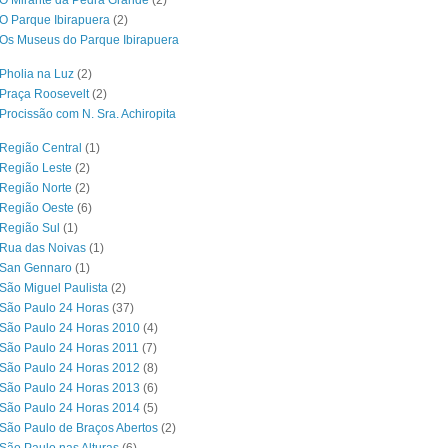
O Mirante da Pedra Grande
(2)
O Parque Ibirapuera
(2)
Os Museus do Parque Ibirapuera
Pholia na Luz
(2)
Praça Roosevelt
(2)
Procissão com N. Sra. Achiropita
Região Central
(1)
Região Leste
(2)
Região Norte
(2)
 Região Oeste
(6)
Região Sul
(1)
 Rua das Noivas
(1)
 San Gennaro
(1)
São Miguel Paulista
(2)
São Paulo 24 Horas
(37)
São Paulo 24 Horas 2010
(4)
São Paulo 24 Horas 2011
(7)
São Paulo 24 Horas 2012
(8)
São Paulo 24 Horas 2013
(6)
São Paulo 24 Horas 2014
(5)
São Paulo de Braços Abertos
(2)