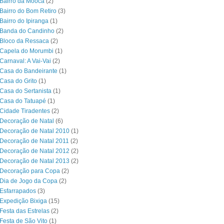
Bairro da Mooca
(2)
Bairro do Bom Retiro
(3)
Bairro do Ipiranga
(1)
 Banda do Candinho
(2)
Bloco da Ressaca
(2)
 Capela do Morumbi
(1)
Carnaval: A Vai-Vai
(2)
Casa do Bandeirante
(1)
Casa do Grito
(1)
Casa do Sertanista
(1)
 Casa do Tatuapé
(1)
Cidade Tiradentes
(2)
Decoração de Natal
(6)
Decoração de Natal 2010
(1)
Decoração de Natal 2011
(2)
Decoração de Natal 2012
(2)
Decoração de Natal 2013
(2)
 Decoração para Copa
(2)
Dia de Jogo da Copa
(2)
Esfarrapados
(3)
Expedição Bixiga
(15)
Festa das Estrelas
(2)
Festa de São Vito
(1)