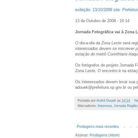
exibição: 13/10/2008 site: Prefeit
13 de Outubro de 2008 - 10:14
Jornada Fotográfica vai à Zona L
O dia-a-dia da Zona Leste será reg
interessados devem se inscrever po
estação do metrô Corinthians-Itaqu
Os fotógrafos do projeto Jornada Fo
Zona Leste. O encontro é na estaçã
Os interessados devem levar sua pr
adouek@prefeitura.sp.gov.br ou pel
Postado por
André Douek
às
14:14
Ne
Marcadores:
Imprensa
,
Jornada Região
Postagens mais recentes
Assinar:
Postagens (Atom)