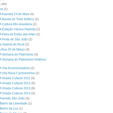
a
(44)
ra
(1)
A Avenida 23 de Maio
(4)
A Banda do Trem Elétrico
(2)
 Cultura Afro-brasileira
(2)
A Estação Várzea Paulista
(2)
A Feira de Embu das Artes
(2)
A Festa de São João
(2)
a Galeria do Rock
(2)
A Rua 25 de Março
(4)
A Semana do Patrimônio
(3)
A Semana do Patrimônio Histórico
A Vila Economizadora
(2)
A Vila Nova Cachoeirinha
(2)
A Virada Cultural 2011
(4)
A Virada Cultural 2012
(5)
A Virada Cultural 2013
(6)
A Virada Cultural 2014
(2)
Avenida São João
(3)
Bairro da Liberdade
(1)
Bairro da Luz
(1)