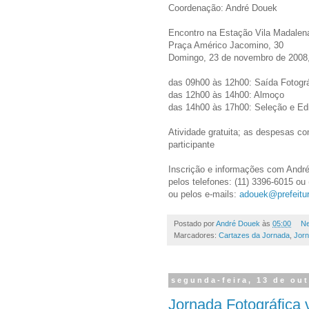
Coordenação: André Douek
Encontro na Estação Vila Madalen
Praça Américo Jacomino, 30
Domingo, 23 de novembro de 2008
das 09h00 às 12h00: Saída Fotográ
das 12h00 às 14h00: Almoço
das 14h00 às 17h00: Seleção e Ed
Atividade gratuita; as despesas co
participante
Inscrição e informações com André
pelos telefones: (11) 3396-6015 ou
ou pelos e-mails:
adouek@prefeitur
Postado por
André Douek
às
05:00
Ne
Marcadores:
Cartazes da Jornada
,
Jorn
segunda-feira, 13 de ou
Jornada Fotográfica 