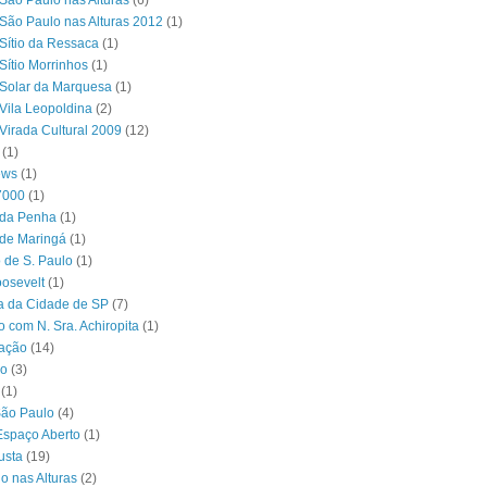
São Paulo nas Alturas
(6)
São Paulo nas Alturas 2012
(1)
Sítio da Ressaca
(1)
Sítio Morrinhos
(1)
Solar da Marquesa
(1)
Vila Leopoldina
(2)
Virada Cultural 2009
(12)
(1)
ews
(1)
7000
(1)
 da Penha
(1)
 de Maringá
(1)
 de S. Paulo
(1)
osevelt
(1)
ra da Cidade de SP
(7)
o com N. Sra. Achiropita
(1)
ação
(14)
o
(3)
(1)
São Paulo
(4)
Espaço Aberto
(1)
usta
(19)
o nas Alturas
(2)