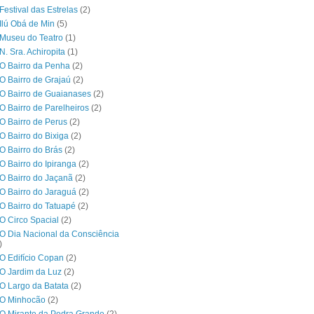
Festival das Estrelas
(2)
Ilú Obá de Min
(5)
Museu do Teatro
(1)
N. Sra. Achiropita
(1)
O Bairro da Penha
(2)
O Bairro de Grajaú
(2)
O Bairro de Guaianases
(2)
O Bairro de Parelheiros
(2)
O Bairro de Perus
(2)
O Bairro do Bixiga
(2)
O Bairro do Brás
(2)
O Bairro do Ipiranga
(2)
O Bairro do Jaçanã
(2)
O Bairro do Jaraguá
(2)
O Bairro do Tatuapé
(2)
O Circo Spacial
(2)
O Dia Nacional da Consciência
)
O Edifício Copan
(2)
O Jardim da Luz
(2)
O Largo da Batata
(2)
 O Minhocão
(2)