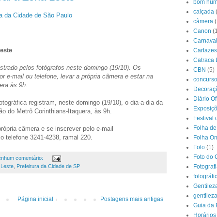
bom hum
calçada
ura da Cidade de São Paulo
câmera
(
Canon
(
Carnava
este
Cartazes
Catraca 
istrado pelos fotógrafos neste domingo (19/10). Os
CBN
(5)
r e-mail ou telefone, levar a própria câmera e estar na
concurs
era às 9h.
Decoraçã
Diário O
tográfica registram, neste domingo (19/10), o dia-a-dia da
Exposiç
o do Metrô Corinthians-Itaquera, às 9h.
Festival 
Folha de
ópria câmera e se inscrever pelo e-mail
o telefone 3241-4238, ramal 220.
Folha On
Foto
(1)
Foto do 
nhum comentário:
Fotograf
 Leste
,
Prefeitura da Cidade de SP
fotográfi
Gentilez
gentilez
Página inicial
Postagens mais antigas
Guia da 
Horários