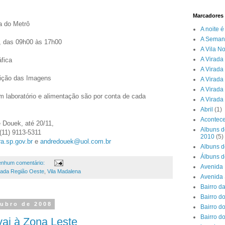
Marcadores
a do Metrô
A noite 
A Seman
, das 09h00 às 17h00
A Vila N
A Virada 
fica
A Virada
ição das Imagens
A Virada
A Virada
m laboratório e alimentação são por conta de cada
A Virada
Abril
(1)
Acontece
 Douek, até 20/11,
Albuns d
 (11) 9113-5311
2010
(5)
a.sp.gov.br
e
andredouek@uol.com.br
Albuns d
Álbuns d
nhum comentário:
Avenida 
ada Região Oeste
,
Vila Madalena
Avenida
Bairro d
Bairro do
tubro de 2008
Bairro d
Bairro d
vai à Zona Leste