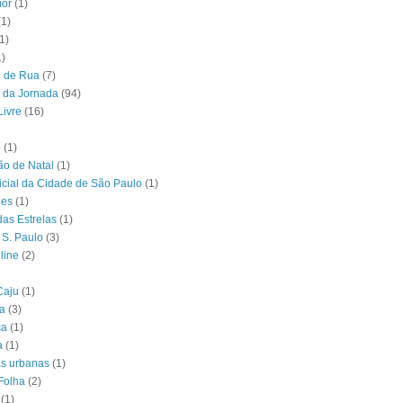
or
(1)
(1)
1)
1)
l de Rua
(7)
 da Jornada
(94)
Livre
(16)
o
(1)
o de Natal
(1)
ficial da Cidade de São Paulo
(1)
ões
(1)
das Estrelas
(1)
 S. Paulo
(3)
line
(2)
Caju
(1)
ia
(3)
ca
(1)
a
(1)
as urbanas
(1)
Folha
(2)
(1)