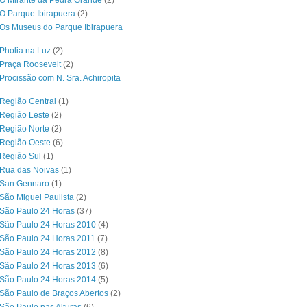
O Mirante da Pedra Grande
(2)
O Parque Ibirapuera
(2)
Os Museus do Parque Ibirapuera
Pholia na Luz
(2)
Praça Roosevelt
(2)
Procissão com N. Sra. Achiropita
Região Central
(1)
Região Leste
(2)
Região Norte
(2)
 Região Oeste
(6)
Região Sul
(1)
 Rua das Noivas
(1)
 San Gennaro
(1)
São Miguel Paulista
(2)
São Paulo 24 Horas
(37)
São Paulo 24 Horas 2010
(4)
São Paulo 24 Horas 2011
(7)
São Paulo 24 Horas 2012
(8)
São Paulo 24 Horas 2013
(6)
São Paulo 24 Horas 2014
(5)
São Paulo de Braços Abertos
(2)