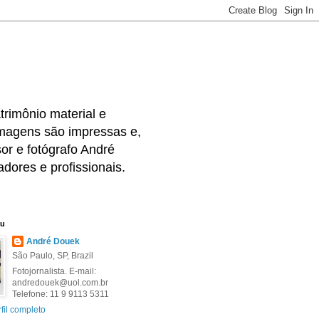
rimônio material e
 imagens são impressas e,
or e fotógrafo André
dores e profissionais.
eu
André Douek
São Paulo, SP, Brazil
Fotojornalista. E-mail:
andredouek@uol.com.br
Telefone: 11 9 9113 5311
fil completo