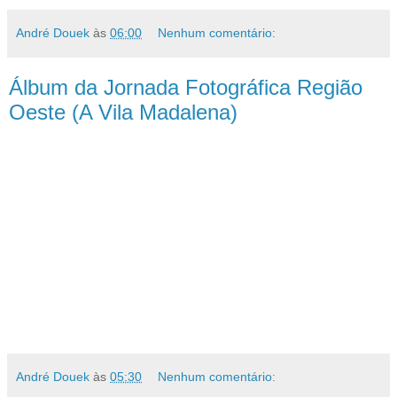
André Douek
às
06:00
Nenhum comentário:
Álbum da Jornada Fotográfica Região
Oeste (A Vila Madalena)
André Douek
às
05:30
Nenhum comentário: