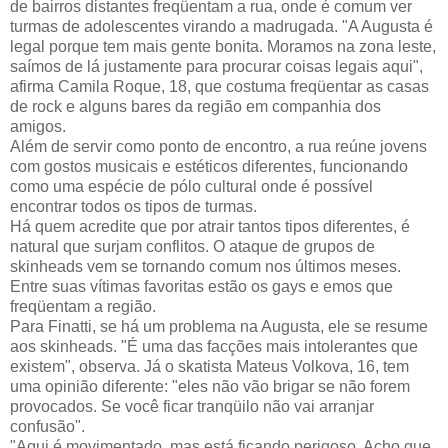
de bairros distantes freqüentam a rua, onde é comum ver
turmas de adolescentes virando a madrugada. "A Augusta é
legal porque tem mais gente bonita. Moramos na zona leste,
saímos de lá justamente para procurar coisas legais aqui",
afirma Camila Roque, 18, que costuma freqüentar as casas
de rock e alguns bares da região em companhia dos
amigos.
Além de servir como ponto de encontro, a rua reúne jovens
com gostos musicais e estéticos diferentes, funcionando
como uma espécie de pólo cultural onde é possível
encontrar todos os tipos de turmas.
Há quem acredite que por atrair tantos tipos diferentes, é
natural que surjam conflitos. O ataque de grupos de
skinheads vem se tornando comum nos últimos meses.
Entre suas vítimas favoritas estão os gays e emos que
freqüentam a região.
Para Finatti, se há um problema na Augusta, ele se resume
aos skinheads. "É uma das facções mais intolerantes que
existem", observa. Já o skatista Mateus Volkova, 16, tem
uma opinião diferente: "eles não vão brigar se não forem
provocados. Se você ficar tranqüilo não vai arranjar
confusão".
"Aqui é movimentado, mas está ficando perigoso. Acho que