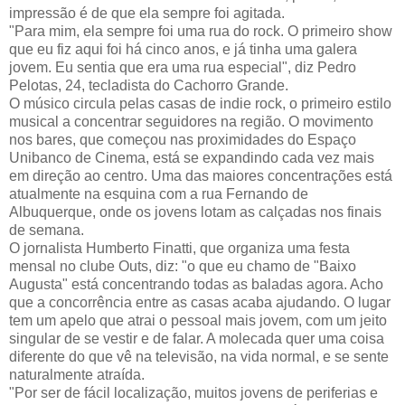
impressão é de que ela sempre foi agitada.
"Para mim, ela sempre foi uma rua do rock. O primeiro show
que eu fiz aqui foi há cinco anos, e já tinha uma galera
jovem. Eu sentia que era uma rua especial", diz Pedro
Pelotas, 24, tecladista do Cachorro Grande.
O músico circula pelas casas de indie rock, o primeiro estilo
musical a concentrar seguidores na região. O movimento
nos bares, que começou nas proximidades do Espaço
Unibanco de Cinema, está se expandindo cada vez mais
em direção ao centro. Uma das maiores concentrações está
atualmente na esquina com a rua Fernando de
Albuquerque, onde os jovens lotam as calçadas nos finais
de semana.
O jornalista Humberto Finatti, que organiza uma festa
mensal no clube Outs, diz: "o que eu chamo de "Baixo
Augusta" está concentrando todas as baladas agora. Acho
que a concorrência entre as casas acaba ajudando. O lugar
tem um apelo que atrai o pessoal mais jovem, com um jeito
singular de se vestir e de falar. A molecada quer uma coisa
diferente do que vê na televisão, na vida normal, e se sente
naturalmente atraída.
"Por ser de fácil localização, muitos jovens de periferias e