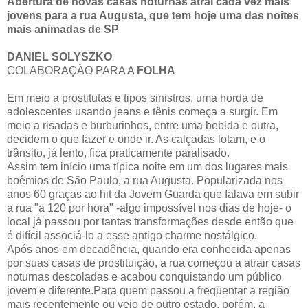
Abertura de novas casas noturnas atrai cada vez mais
jovens para a rua Augusta, que tem hoje uma das noites
mais animadas de SP
DANIEL SOLYSZKO
COLABORAÇÃO PARA A
FOLHA
Em meio a prostitutas e tipos sinistros, uma horda de
adolescentes usando jeans e tênis começa a surgir. Em
meio a risadas e burburinhos, entre uma bebida e outra,
decidem o que fazer e onde ir. As calçadas lotam, e o
trânsito, já lento, fica praticamente paralisado.
Assim tem início uma típica noite em um dos lugares mais
boêmios de São Paulo, a rua Augusta. Popularizada nos
anos 60 graças ao hit da Jovem Guarda que falava em subir
a rua "a 120 por hora" -algo impossível nos dias de hoje- o
local já passou por tantas transformações desde então que
é difícil associá-lo a esse antigo charme nostálgico.
Após anos em decadência, quando era conhecida apenas
por suas casas de prostituição, a rua começou a atrair casas
noturnas descoladas e acabou conquistando um público
jovem e diferente.Para quem passou a freqüentar a região
mais recentemente ou veio de outro estado, porém, a