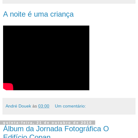
A noite é uma criança
André Douek
às
03:00
Um comentário:
quinta-feira, 21 de outubro de 2010
Álbum da Jornada Fotográfica O
Edifício Copan