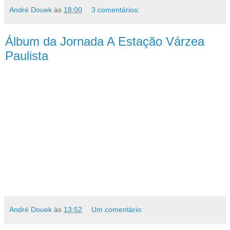
André Douek
às
18:00
3 comentários:
Álbum da Jornada A Estação Várzea
Paulista
André Douek
às
13:52
Um comentário: