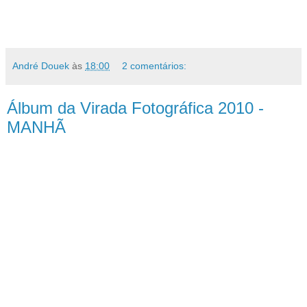
André Douek
às
18:00
2 comentários:
Álbum da Virada Fotográfica 2010 -
MANHÃ