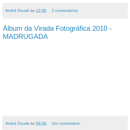
André Douek
às
12:00
2 comentários:
Álbum da Virada Fotográfica 2010 -
MADRUGADA
André Douek
às
06:00
Um comentário: