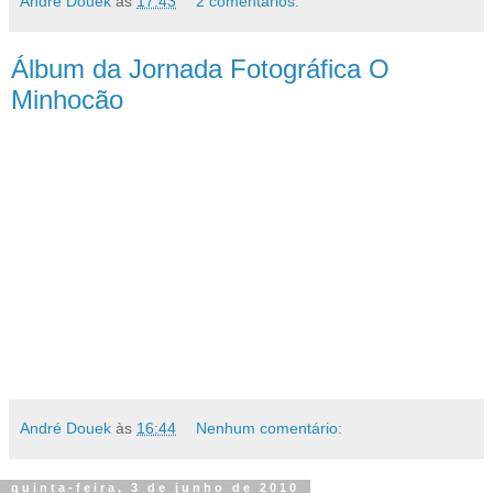
André Douek
às
17:43
2 comentários:
Álbum da Jornada Fotográfica O
Minhocão
André Douek
às
16:44
Nenhum comentário:
quinta-feira, 3 de junho de 2010