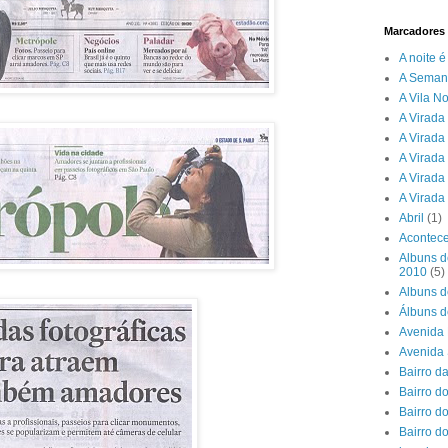
Marcadores
A noite 
A Seman
A Vila N
A Virada 
A Virada
A Virada
A Virada
A Virada
Abril
(1)
Acontece
Albuns d
2010
(5)
Albuns d
Álbuns d
Avenida 
Avenida
Bairro d
Bairro do
Bairro d
Bairro d