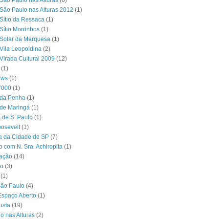
São Paulo nas Alturas
(6)
São Paulo nas Alturas 2012
(1)
Sítio da Ressaca
(1)
Sítio Morrinhos
(1)
Solar da Marquesa
(1)
Vila Leopoldina
(2)
Virada Cultural 2009
(12)
(1)
ews
(1)
7000
(1)
 da Penha
(1)
 de Maringá
(1)
 de S. Paulo
(1)
osevelt
(1)
ra da Cidade de SP
(7)
o com N. Sra. Achiropita
(1)
ação
(14)
o
(3)
(1)
São Paulo
(4)
Espaço Aberto
(1)
usta
(19)
o nas Alturas
(2)