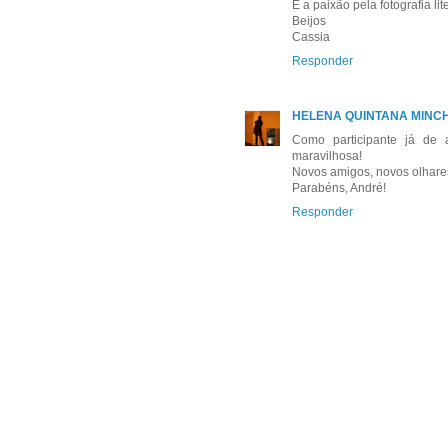
É a paixão pela fotografia li
Beijos
Cassia
Responder
HELENA QUINTANA MINC
Como participante já de 
maravilhosa!
Novos amigos, novos olhares,
Parabéns, André!
Responder