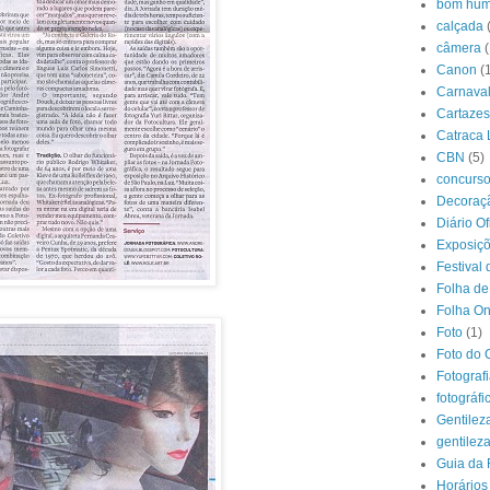
bom hum
calçada
câmera
(
Canon
(
Carnava
Cartazes
Catraca 
CBN
(5)
concurs
Decoraçã
Diário O
Exposiç
Festival 
Folha de
Folha On
Foto
(1)
Foto do 
Fotograf
fotográfi
Gentilez
gentilez
Guia da 
Horários