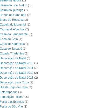
Bairro da Mooca
(2)
Bairro do Bom Retiro
(3)
Bairro do Ipiranga
(1)
 Banda do Candinho
(2)
Bloco da Ressaca
(2)
 Capela do Morumbi
(1)
Carnaval: A Vai-Vai
(2)
Casa do Bandeirante
(1)
Casa do Grito
(1)
Casa do Sertanista
(1)
 Casa do Tatuapé
(1)
Cidade Tiradentes
(2)
Decoração de Natal
(6)
Decoração de Natal 2010
(1)
Decoração de Natal 2011
(2)
Decoração de Natal 2012
(2)
Decoração de Natal 2013
(2)
 Decoração para Copa
(2)
Dia de Jogo da Copa
(2)
Esfarrapados
(3)
Expedição Bixiga
(15)
Festa das Estrelas
(2)
Festa de São Vito
(1)