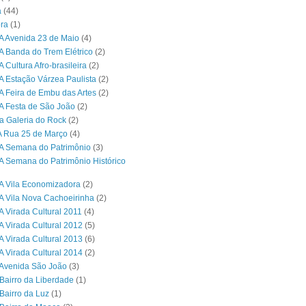
a
(44)
ra
(1)
A Avenida 23 de Maio
(4)
A Banda do Trem Elétrico
(2)
 Cultura Afro-brasileira
(2)
A Estação Várzea Paulista
(2)
A Feira de Embu das Artes
(2)
A Festa de São João
(2)
a Galeria do Rock
(2)
A Rua 25 de Março
(4)
A Semana do Patrimônio
(3)
A Semana do Patrimônio Histórico
A Vila Economizadora
(2)
A Vila Nova Cachoeirinha
(2)
A Virada Cultural 2011
(4)
A Virada Cultural 2012
(5)
A Virada Cultural 2013
(6)
A Virada Cultural 2014
(2)
Avenida São João
(3)
Bairro da Liberdade
(1)
Bairro da Luz
(1)