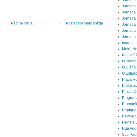
Jornada 
Jornada 
Jornada 
Jornada 
Página inicial
Postagem mais antiga
Jornada 
Jornada 
Jornada 
máquina
Metrô N
Nikon D
O Bairro
O Diário
O Estado
Praça Ro
Prefeitu
Procissã
Program
Promoçã
Repique
Revela 
Revista 
Rua Aug
São Paul