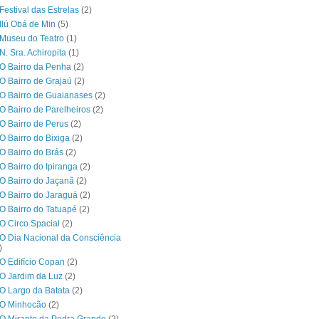
Festival das Estrelas
(2)
Ilú Obá de Min
(5)
Museu do Teatro
(1)
N. Sra. Achiropita
(1)
O Bairro da Penha
(2)
O Bairro de Grajaú
(2)
O Bairro de Guaianases
(2)
O Bairro de Parelheiros
(2)
O Bairro de Perus
(2)
O Bairro do Bixiga
(2)
O Bairro do Brás
(2)
O Bairro do Ipiranga
(2)
O Bairro do Jaçanã
(2)
O Bairro do Jaraguá
(2)
O Bairro do Tatuapé
(2)
O Circo Spacial
(2)
O Dia Nacional da Consciência
)
O Edifício Copan
(2)
O Jardim da Luz
(2)
O Largo da Batata
(2)
 O Minhocão
(2)