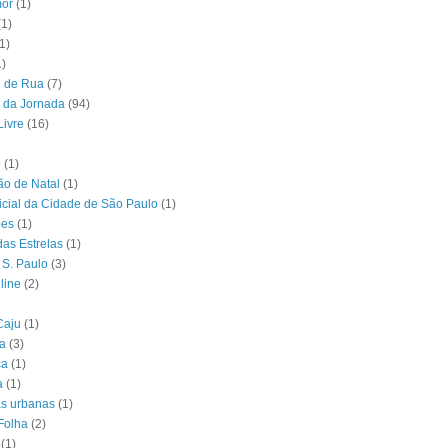
or
(1)
(1)
1)
1)
l de Rua
(7)
 da Jornada
(94)
Livre
(16)
o
(1)
o de Natal
(1)
ficial da Cidade de São Paulo
(1)
ões
(1)
das Estrelas
(1)
 S. Paulo
(3)
line
(2)
Caju
(1)
ia
(3)
ca
(1)
a
(1)
as urbanas
(1)
Folha
(2)
(1)