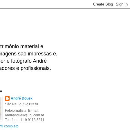
rimônio material e
 imagens são impressas e,
or e fotógrafo André
dores e profissionais.
eu
André Douek
São Paulo, SP, Brazil
Fotojornalista. E-mail:
andredouek@uol.com.br
Telefone: 11 9 9113 5311
fil completo