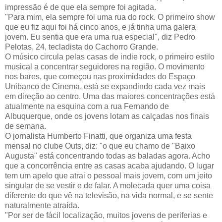
impressão é de que ela sempre foi agitada.
"Para mim, ela sempre foi uma rua do rock. O primeiro show
que eu fiz aqui foi há cinco anos, e já tinha uma galera
jovem. Eu sentia que era uma rua especial", diz Pedro
Pelotas, 24, tecladista do Cachorro Grande.
O músico circula pelas casas de indie rock, o primeiro estilo
musical a concentrar seguidores na região. O movimento
nos bares, que começou nas proximidades do Espaço
Unibanco de Cinema, está se expandindo cada vez mais
em direção ao centro. Uma das maiores concentrações está
atualmente na esquina com a rua Fernando de
Albuquerque, onde os jovens lotam as calçadas nos finais
de semana.
O jornalista Humberto Finatti, que organiza uma festa
mensal no clube Outs, diz: "o que eu chamo de "Baixo
Augusta" está concentrando todas as baladas agora. Acho
que a concorrência entre as casas acaba ajudando. O lugar
tem um apelo que atrai o pessoal mais jovem, com um jeito
singular de se vestir e de falar. A molecada quer uma coisa
diferente do que vê na televisão, na vida normal, e se sente
naturalmente atraída.
"Por ser de fácil localização, muitos jovens de periferias e