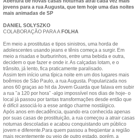
Abertura de novas casas noturnas atrai cada vez mais
jovens para a rua Augusta, que tem hoje uma das noites
mais animadas de SP
DANIEL SOLYSZKO
COLABORAÇÃO PARA A
FOLHA
Em meio a prostitutas e tipos sinistros, uma horda de
adolescentes usando jeans e tênis começa a surgir. Em
meio a risadas e burburinhos, entre uma bebida e outra,
decidem o que fazer e onde ir. As calçadas lotam, e o
trânsito, já lento, fica praticamente paralisado.
Assim tem início uma típica noite em um dos lugares mais
boêmios de São Paulo, a rua Augusta. Popularizada nos
anos 60 graças ao hit da Jovem Guarda que falava em subir
a rua "a 120 por hora" -algo impossível nos dias de hoje- o
local já passou por tantas transformações desde então que
é difícil associá-lo a esse antigo charme nostálgico.
Após anos em decadência, quando era conhecida apenas
por suas casas de prostituição, a rua começou a atrair casas
noturnas descoladas e acabou conquistando um público
jovem e diferente.Para quem passou a freqüentar a região
mais recentemente ou veio de outro estado, porém, a