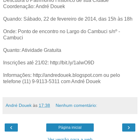
Descubra o Patrimônio Histórico de sua Cidade
Coordenação: André Douek
Quando: Sábado, 22 de fevereiro de 2014, das 15h às 18h
Onde: Ponto de encontro no Largo do Cambuci s/nº -
Cambuci
Quanto: Atividade Gratuita
Inscrições até 21/02: http://bit.ly/1alwO9D
Informações: http://andredouek.blogspot.com ou pelo
telefone (11) 9-9113-5311 com André Douek
André Douek
às
17:38
Nenhum comentário:
‹
›
Página inicial
Ver versão para a web