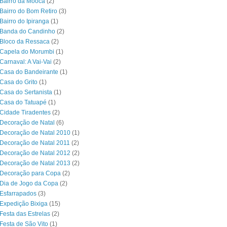
Bairro da Mooca
(2)
Bairro do Bom Retiro
(3)
Bairro do Ipiranga
(1)
 Banda do Candinho
(2)
Bloco da Ressaca
(2)
 Capela do Morumbi
(1)
Carnaval: A Vai-Vai
(2)
Casa do Bandeirante
(1)
Casa do Grito
(1)
Casa do Sertanista
(1)
 Casa do Tatuapé
(1)
Cidade Tiradentes
(2)
Decoração de Natal
(6)
Decoração de Natal 2010
(1)
Decoração de Natal 2011
(2)
Decoração de Natal 2012
(2)
Decoração de Natal 2013
(2)
 Decoração para Copa
(2)
Dia de Jogo da Copa
(2)
Esfarrapados
(3)
Expedição Bixiga
(15)
Festa das Estrelas
(2)
Festa de São Vito
(1)