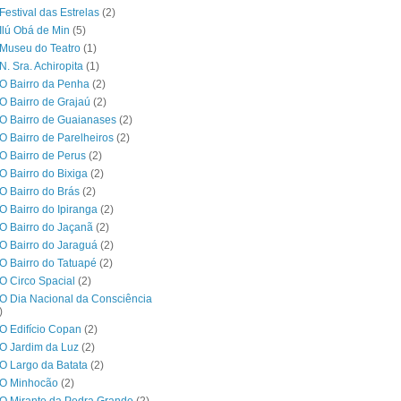
Festival das Estrelas
(2)
Ilú Obá de Min
(5)
Museu do Teatro
(1)
N. Sra. Achiropita
(1)
O Bairro da Penha
(2)
O Bairro de Grajaú
(2)
O Bairro de Guaianases
(2)
O Bairro de Parelheiros
(2)
O Bairro de Perus
(2)
O Bairro do Bixiga
(2)
O Bairro do Brás
(2)
O Bairro do Ipiranga
(2)
O Bairro do Jaçanã
(2)
O Bairro do Jaraguá
(2)
O Bairro do Tatuapé
(2)
O Circo Spacial
(2)
O Dia Nacional da Consciência
)
O Edifício Copan
(2)
O Jardim da Luz
(2)
O Largo da Batata
(2)
 O Minhocão
(2)