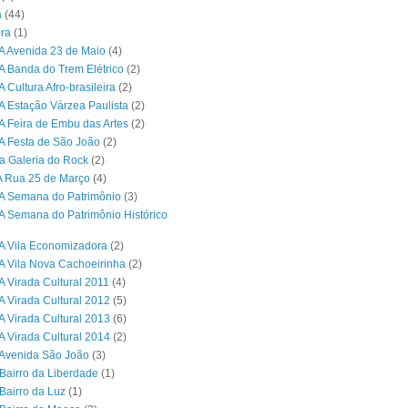
a
(44)
ra
(1)
A Avenida 23 de Maio
(4)
A Banda do Trem Elétrico
(2)
 Cultura Afro-brasileira
(2)
A Estação Várzea Paulista
(2)
A Feira de Embu das Artes
(2)
A Festa de São João
(2)
a Galeria do Rock
(2)
A Rua 25 de Março
(4)
A Semana do Patrimônio
(3)
A Semana do Patrimônio Histórico
A Vila Economizadora
(2)
A Vila Nova Cachoeirinha
(2)
A Virada Cultural 2011
(4)
A Virada Cultural 2012
(5)
A Virada Cultural 2013
(6)
A Virada Cultural 2014
(2)
Avenida São João
(3)
Bairro da Liberdade
(1)
Bairro da Luz
(1)