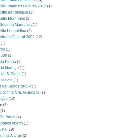
São Paulo nas Alturas
(6)
São Paulo nas Alturas 2012
(1)
Sítio da Ressaca
(1)
Sítio Morrinhos
(1)
Solar da Marquesa
(1)
Vila Leopoldina
(2)
Virada Cultural 2009
(12)
(1)
ews
(1)
7000
(1)
 da Penha
(1)
 de Maringá
(1)
 de S. Paulo
(1)
osevelt
(1)
ra da Cidade de SP
(7)
o com N. Sra. Achiropita
(1)
ação
(14)
o
(3)
(1)
São Paulo
(4)
Espaço Aberto
(1)
usta
(19)
o nas Alturas
(2)