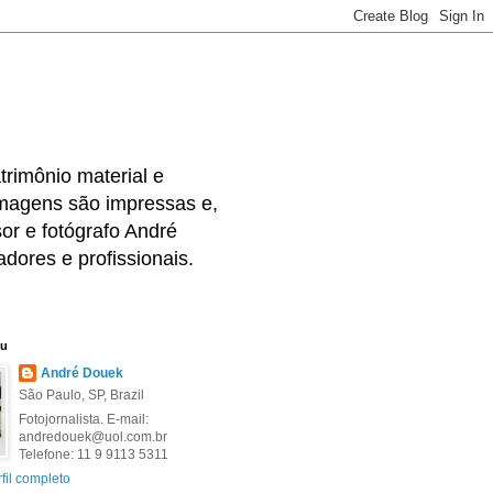
rimônio material e
 imagens são impressas e,
or e fotógrafo André
dores e profissionais.
eu
André Douek
São Paulo, SP, Brazil
Fotojornalista. E-mail:
andredouek@uol.com.br
Telefone: 11 9 9113 5311
fil completo