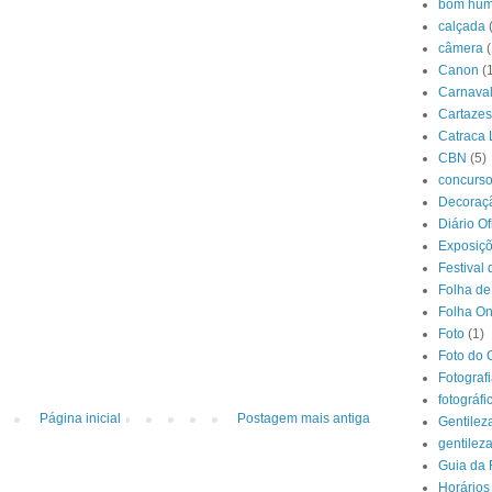
bom hum
calçada
câmera
(
Canon
(
Carnava
Cartazes
Catraca 
CBN
(5)
concurs
Decoraçã
Diário O
Exposiç
Festival 
Folha de
Folha On
Foto
(1)
Foto do 
Fotograf
fotográfi
Página inicial
Postagem mais antiga
Gentilez
gentilez
Guia da 
Horários