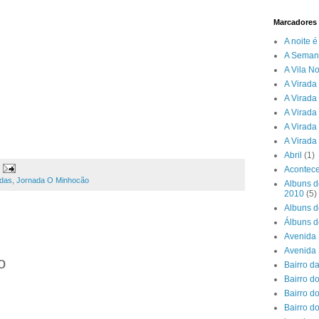
Marcadores
A noite 
A Seman
A Vila N
A Virada 
A Virada
A Virada
A Virada
A Virada
Abril
(1)
Acontece
adas
,
Jornada O Minhocão
Albuns d
2010
(5)
Albuns d
Álbuns d
Avenida 
Avenida
o
Bairro d
Bairro do
Bairro d
Bairro d