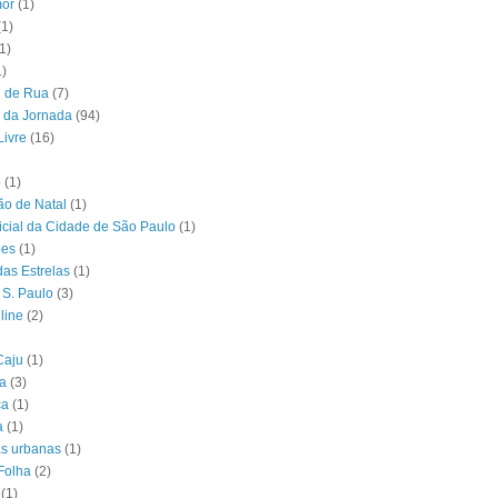
or
(1)
(1)
1)
1)
l de Rua
(7)
 da Jornada
(94)
Livre
(16)
o
(1)
o de Natal
(1)
ficial da Cidade de São Paulo
(1)
ões
(1)
das Estrelas
(1)
 S. Paulo
(3)
line
(2)
Caju
(1)
ia
(3)
ca
(1)
a
(1)
as urbanas
(1)
Folha
(2)
(1)