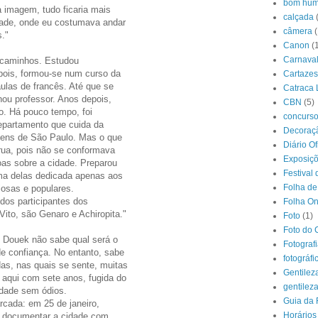
bom hum
 imagem, tudo ficaria mais
calçada
cidade, onde eu costumava andar
câmera
(
s."
Canon
(
Carnava
s caminhos. Estudou
pois, formou-se num curso da
Cartazes
aulas de francês. Até que se
Catraca 
nou professor. Anos depois,
CBN
(5)
co. Há pouco tempo, foi
concurs
epartamento que cuida da
Decoraçã
gens de São Paulo. Mas o que
Diário O
rua, pois não se conformava
Exposiç
s sobre a cidade. Preparou
Festival 
uma delas dedicada apenas aos
Folha de
iosas e populares.
dos participantes dos
Folha On
Vito, são Genaro e Achiropita."
Foto
(1)
Foto do 
 Douek não sabe qual será o
Fotograf
de confiança. No entanto, sabe
fotográfi
as, nas quais se sente, muitas
Gentilez
aqui com sete anos, fugida do
gentilez
idade sem ódios.
Guia da 
rcada: em 25 de janeiro,
Horários
e documentar a cidade com