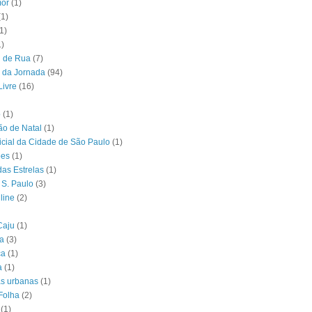
or
(1)
(1)
1)
1)
l de Rua
(7)
 da Jornada
(94)
Livre
(16)
o
(1)
o de Natal
(1)
ficial da Cidade de São Paulo
(1)
ões
(1)
das Estrelas
(1)
 S. Paulo
(3)
line
(2)
Caju
(1)
ia
(3)
ca
(1)
a
(1)
as urbanas
(1)
Folha
(2)
(1)