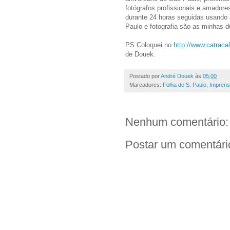
fotógrafos profissionais e amadore
durante 24 horas seguidas usando a
Paulo e fotografia são as minhas 
PS Coloquei no
http://www.catracal
de Douek.
Postado por
André Douek
às
05:00
Marcadores:
Folha de S. Paulo
,
Impren
Nenhum comentário:
Postar um comentári