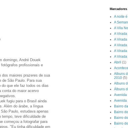
Marcadores
A noite 
A Seman
A Vila N
A Virada 
m
A Virada
A Virada
A Virada
A Virada
 domingo, André Douek
Abril
(1)
fotógrafos profissionais e
Acontece
Albuns d
m dos maiores prazeres de sua
2010
(5)
de de São Paulo. Para sua
Albuns d
 do que ele faz todos os dias
Álbuns d
a conta do maior acervo
Avenida 
negativos.
Avenida
ek fugiu para o Brasil ainda
os. Além do árabe, a língua
Bairro d
 São Paulo, estudava apenas
Bairro do
o tempo, teve dificuldade de
Bairro d
ue começou a fotografar para
Bairro d
iros. "Eu tinha dificuldade em