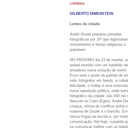
cotidiano
GILBERTO DIMENSTEIN
Lentes da cidade
André Douek preparou jornadas
fotográficas por SP que registrara
monumentos e festas religiosas e
populares
NO PRÓXIMO dia 23 de manhã, um
estará reunido com um batalhão de 
amadores numa estação de metrô.
Esse será o ponto de partida de u
vida -fotografar, em bando, a cida
felicidade, o hobby é uma extensão
numa repartição pública, onde tom
fotográfico da cidade -são 600 mil 
Nascido no Cairo (Egito), André Dou
criança, vítima de conflitos polític
materna de Douek é o francês. Em
nessa língua na escola e, por muit
comunicação. Até hoje, suspeita q
se comunicar melhor com os brasile