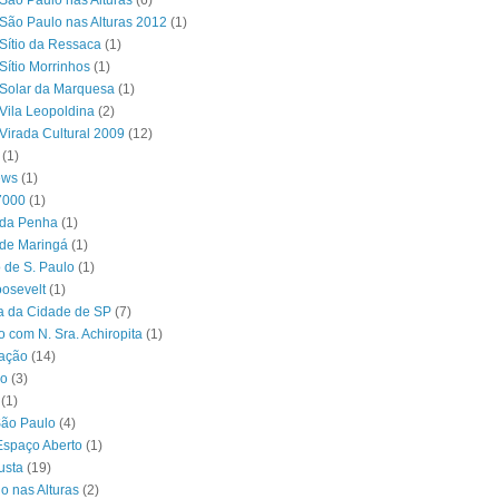
São Paulo nas Alturas
(6)
São Paulo nas Alturas 2012
(1)
Sítio da Ressaca
(1)
Sítio Morrinhos
(1)
Solar da Marquesa
(1)
Vila Leopoldina
(2)
Virada Cultural 2009
(12)
(1)
ews
(1)
7000
(1)
 da Penha
(1)
 de Maringá
(1)
 de S. Paulo
(1)
osevelt
(1)
ra da Cidade de SP
(7)
o com N. Sra. Achiropita
(1)
ação
(14)
o
(3)
(1)
São Paulo
(4)
Espaço Aberto
(1)
usta
(19)
o nas Alturas
(2)