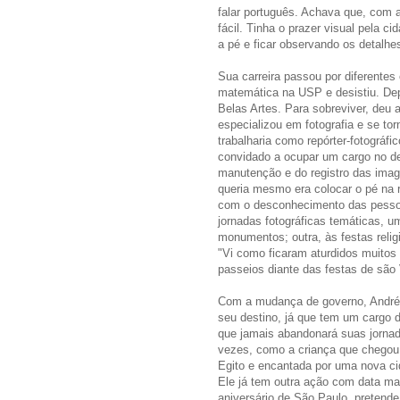
falar português. Achava que, com a
fácil. Tinha o prazer visual pela 
a pé e ficar observando os detalhe
Sua carreira passou por diferente
matemática na USP e desistiu. De
Belas Artes. Para sobreviver, deu 
especializou em fotografia e se tor
trabalharia como repórter-fotográfi
convidado a ocupar um cargo no d
manutenção e do registro das ima
queria mesmo era colocar o pé na 
com o desconhecimento das pessoa
jornadas fotográficas temáticas, 
monumentos; outra, às festas relig
"Vi como ficaram aturdidos muitos 
passeios diante das festas de são 
Com a mudança de governo, André
seu destino, já que tem um cargo 
que jamais abandonará suas jornad
vezes, como a criança que chegou 
Egito e encantada por uma nova c
Ele já tem outra ação com data ma
aniversário de São Paulo, pretend