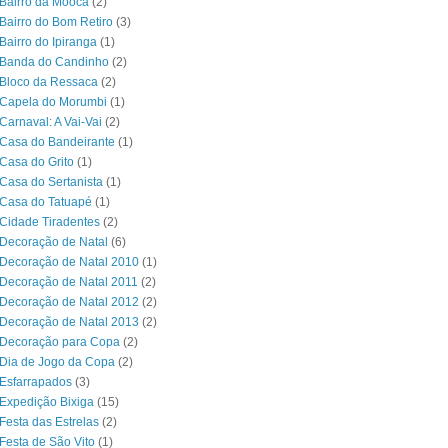
Bairro da Mooca
(2)
Bairro do Bom Retiro
(3)
Bairro do Ipiranga
(1)
 Banda do Candinho
(2)
Bloco da Ressaca
(2)
 Capela do Morumbi
(1)
Carnaval: A Vai-Vai
(2)
Casa do Bandeirante
(1)
Casa do Grito
(1)
Casa do Sertanista
(1)
 Casa do Tatuapé
(1)
Cidade Tiradentes
(2)
Decoração de Natal
(6)
Decoração de Natal 2010
(1)
Decoração de Natal 2011
(2)
Decoração de Natal 2012
(2)
Decoração de Natal 2013
(2)
 Decoração para Copa
(2)
Dia de Jogo da Copa
(2)
Esfarrapados
(3)
Expedição Bixiga
(15)
Festa das Estrelas
(2)
Festa de São Vito
(1)