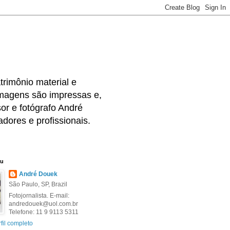
rimônio material e
 imagens são impressas e,
or e fotógrafo André
dores e profissionais.
eu
André Douek
São Paulo, SP, Brazil
Fotojornalista. E-mail:
andredouek@uol.com.br
Telefone: 11 9 9113 5311
fil completo