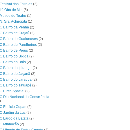
Festival das Estrelas
(2)
Ilú Obá de Min
(5)
Museu do Teatro
(1)
N. Sra. Achiropita
(1)
O Bairro da Penha
(2)
O Bairro de Grajaú
(2)
O Bairro de Guaianases
(2)
O Bairro de Parelheiros
(2)
O Bairro de Perus
(2)
O Bairro do Bixiga
(2)
O Bairro do Brás
(2)
O Bairro do Ipiranga
(2)
O Bairro do Jaçanã
(2)
O Bairro do Jaraguá
(2)
O Bairro do Tatuapé
(2)
O Circo Spacial
(2)
O Dia Nacional da Consciência
)
O Edifício Copan
(2)
O Jardim da Luz
(2)
O Largo da Batata
(2)
 O Minhocão
(2)