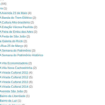
a
(44)
ra
(1)
A Avenida 23 de Maio
(4)
A Banda do Trem Elétrico
(2)
 Cultura Afro-brasileira
(2)
A Estação Várzea Paulista
(2)
A Feira de Embu das Artes
(2)
A Festa de São João
(2)
a Galeria do Rock
(2)
A Rua 25 de Março
(4)
A Semana do Patrimônio
(3)
A Semana do Patrimônio Histórico
A Vila Economizadora
(2)
A Vila Nova Cachoeirinha
(2)
A Virada Cultural 2011
(4)
A Virada Cultural 2012
(5)
A Virada Cultural 2013
(6)
A Virada Cultural 2014
(2)
Avenida São João
(3)
Bairro da Liberdade
(1)
Bairro da Luz
(1)