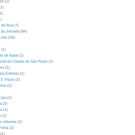
or
(1)
(1)
1)
1)
l de Rua
(7)
 da Jornada
(94)
Livre
(16)
o
(1)
o de Natal
(1)
ficial da Cidade de São Paulo
(1)
ões
(1)
das Estrelas
(1)
 S. Paulo
(3)
line
(2)
Caju
(1)
ia
(3)
ca
(1)
a
(1)
as urbanas
(1)
Folha
(2)
(1)