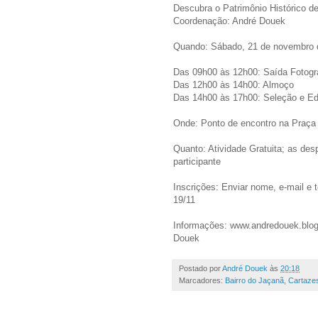
Descubra o Patrimônio Histórico d
Coordenação: André Douek
Quando: Sábado, 21 de novembro 
Das 09h00 às 12h00: Saída Fotogr
Das 12h00 às 14h00: Almoço
Das 14h00 às 17h00: Seleção e E
Onde: Ponto de encontro na Praça
Quanto: Atividade Gratuita; as des
participante
Inscrições: Enviar nome, e-mail e 
19/11
Informações: www.andredouek.blog
Douek
Postado por
André Douek
às
20:18
Marcadores:
Bairro do Jaçanã
,
Cartaze