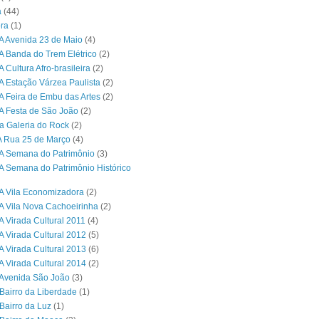
a
(44)
ra
(1)
A Avenida 23 de Maio
(4)
A Banda do Trem Elétrico
(2)
 Cultura Afro-brasileira
(2)
A Estação Várzea Paulista
(2)
A Feira de Embu das Artes
(2)
A Festa de São João
(2)
a Galeria do Rock
(2)
A Rua 25 de Março
(4)
A Semana do Patrimônio
(3)
A Semana do Patrimônio Histórico
A Vila Economizadora
(2)
A Vila Nova Cachoeirinha
(2)
A Virada Cultural 2011
(4)
A Virada Cultural 2012
(5)
A Virada Cultural 2013
(6)
A Virada Cultural 2014
(2)
Avenida São João
(3)
Bairro da Liberdade
(1)
Bairro da Luz
(1)