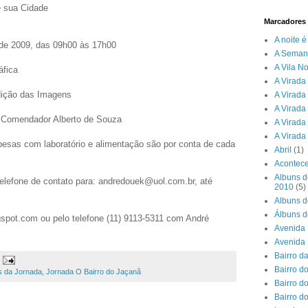
e sua Cidade
Marcadores
A noite 
de 2009, das 09h00 às 17h00
A Seman
A Vila N
áfica
A Virada 
dição das Imagens
A Virada
A Virada
 Comendador Alberto de Souza
A Virada
A Virada
pesas com laboratório e alimentação são por conta de cada
Abril
(1)
Acontece
Albuns d
telefone de contato para: andredouek@uol.com.br, até
2010
(5)
Albuns d
Álbuns d
spot.com ou pelo telefone (11) 9113-5311 com André
Avenida 
Avenida
Bairro d
Bairro do
s da Jornada
,
Jornada O Bairro do Jaçanã
Bairro d
Bairro d