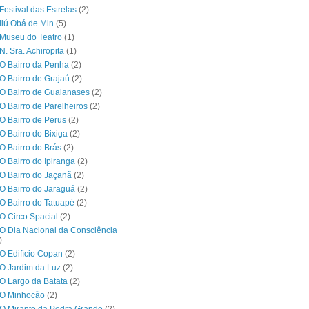
Festival das Estrelas
(2)
Ilú Obá de Min
(5)
Museu do Teatro
(1)
N. Sra. Achiropita
(1)
O Bairro da Penha
(2)
O Bairro de Grajaú
(2)
O Bairro de Guaianases
(2)
O Bairro de Parelheiros
(2)
O Bairro de Perus
(2)
O Bairro do Bixiga
(2)
O Bairro do Brás
(2)
O Bairro do Ipiranga
(2)
O Bairro do Jaçanã
(2)
O Bairro do Jaraguá
(2)
O Bairro do Tatuapé
(2)
O Circo Spacial
(2)
O Dia Nacional da Consciência
)
O Edifício Copan
(2)
O Jardim da Luz
(2)
O Largo da Batata
(2)
 O Minhocão
(2)