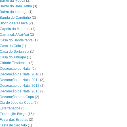
Bairro da Mooca
(2)
Bairro do Bom Retiro
(3)
Bairro do Ipiranga
(1)
 Banda do Candinho
(2)
Bloco da Ressaca
(2)
 Capela do Morumbi
(1)
Carnaval: A Vai-Vai
(2)
Casa do Bandeirante
(1)
Casa do Grito
(1)
Casa do Sertanista
(1)
 Casa do Tatuapé
(1)
Cidade Tiradentes
(2)
Decoração de Natal
(6)
Decoração de Natal 2010
(1)
Decoração de Natal 2011
(2)
Decoração de Natal 2012
(2)
Decoração de Natal 2013
(2)
 Decoração para Copa
(2)
Dia de Jogo da Copa
(2)
Esfarrapados
(3)
Expedição Bixiga
(15)
Festa das Estrelas
(2)
Festa de São Vito
(1)