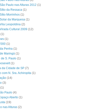
São Paulo nas Alturas
(6)
São Paulo nas Alturas 2012
(1)
Sítio da Ressaca
(1)
Sítio Morrinhos
(1)
Solar da Marquesa
(1)
Vila Leopoldina
(2)
Virada Cultural 2009
(12)
(1)
ews
(1)
7000
(1)
 da Penha
(1)
 de Maringá
(1)
 de S. Paulo
(1)
osevelt
(1)
ra da Cidade de SP
(7)
o com N. Sra. Achiropita
(1)
ação
(14)
o
(3)
(1)
São Paulo
(4)
Espaço Aberto
(1)
usta
(19)
o nas Alturas
(2)