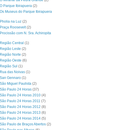
O Mirante da Pedra Grande
(2)
O Parque Ibirapuera
(2)
Os Museus do Parque Ibirapuera
Pholia na Luz
(2)
Praça Roosevelt
(2)
Procissão com N. Sra. Achiropita
Região Central
(1)
Região Leste
(2)
Região Norte
(2)
 Região Oeste
(6)
Região Sul
(1)
 Rua das Noivas
(1)
 San Gennaro
(1)
São Miguel Paulista
(2)
São Paulo 24 Horas
(37)
São Paulo 24 Horas 2010
(4)
São Paulo 24 Horas 2011
(7)
São Paulo 24 Horas 2012
(8)
São Paulo 24 Horas 2013
(6)
São Paulo 24 Horas 2014
(5)
São Paulo de Braços Abertos
(2)