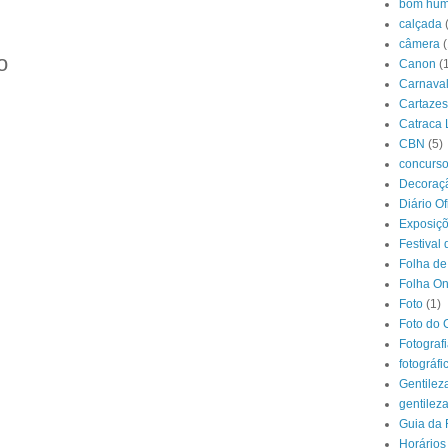
bom hum
calçada
câmera
(
o
Canon
(
Carnava
Cartazes
Catraca 
CBN
(5)
concurs
Decoraçã
Diário O
Exposiç
Festival 
Folha de
Folha On
Foto
(1)
Foto do 
Fotograf
fotográfi
Gentilez
gentilez
Guia da 
Horários