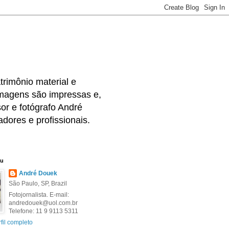
rimônio material e
 imagens são impressas e,
or e fotógrafo André
dores e profissionais.
eu
André Douek
São Paulo, SP, Brazil
Fotojornalista. E-mail:
andredouek@uol.com.br
Telefone: 11 9 9113 5311
fil completo