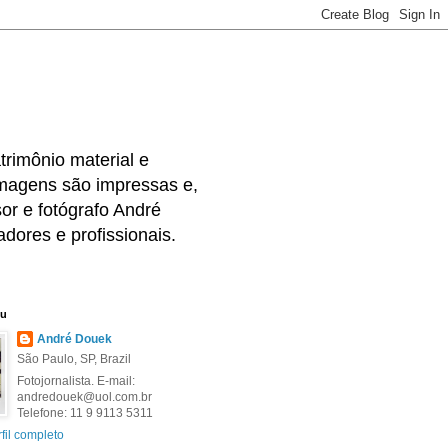
rimônio material e
 imagens são impressas e,
or e fotógrafo André
dores e profissionais.
eu
André Douek
São Paulo, SP, Brazil
Fotojornalista. E-mail:
andredouek@uol.com.br
Telefone: 11 9 9113 5311
fil completo