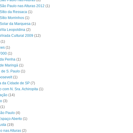
São Paulo nas Alturas
(6)
São Paulo nas Alturas 2012
(1)
Sítio da Ressaca
(1)
Sítio Morrinhos
(1)
Solar da Marquesa
(1)
Vila Leopoldina
(2)
Virada Cultural 2009
(12)
(1)
ews
(1)
7000
(1)
 da Penha
(1)
 de Maringá
(1)
 de S. Paulo
(1)
osevelt
(1)
ra da Cidade de SP
(7)
o com N. Sra. Achiropita
(1)
ação
(14)
o
(3)
(1)
São Paulo
(4)
Espaço Aberto
(1)
usta
(19)
o nas Alturas
(2)