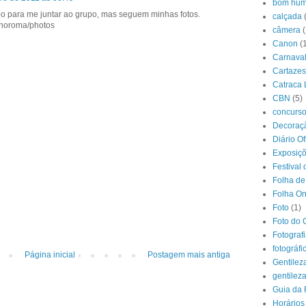
bom hum
o para me juntar ao grupo, mas seguem minhas fotos.
calçada
runoroma/photos
câmera
(
Canon
(
Carnava
Cartazes
Catraca 
CBN
(5)
concurs
Decoraçã
Diário O
Exposiç
Festival 
Folha de
Folha On
Foto
(1)
Foto do 
Fotograf
fotográfi
Página inicial
Postagem mais antiga
Gentilez
gentilez
Guia da 
Horários