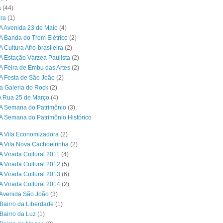
a
(44)
ra
(1)
A Avenida 23 de Maio
(4)
A Banda do Trem Elétrico
(2)
 Cultura Afro-brasileira
(2)
A Estação Várzea Paulista
(2)
A Feira de Embu das Artes
(2)
A Festa de São João
(2)
a Galeria do Rock
(2)
A Rua 25 de Março
(4)
A Semana do Patrimônio
(3)
A Semana do Patrimônio Histórico
A Vila Economizadora
(2)
A Vila Nova Cachoeirinha
(2)
A Virada Cultural 2011
(4)
A Virada Cultural 2012
(5)
A Virada Cultural 2013
(6)
A Virada Cultural 2014
(2)
Avenida São João
(3)
Bairro da Liberdade
(1)
Bairro da Luz
(1)