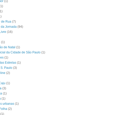
or
(1)
(1)
1)
1)
l de Rua
(7)
 da Jornada
(94)
Livre
(16)
o
(1)
o de Natal
(1)
ficial da Cidade de São Paulo
(1)
ões
(1)
das Estrelas
(1)
 S. Paulo
(3)
line
(2)
Caju
(1)
ia
(3)
ca
(1)
a
(1)
as urbanas
(1)
Folha
(2)
(1)