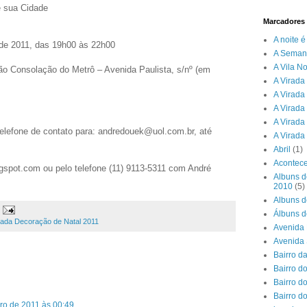
e sua Cidade
Marcadores
A noite 
de 2011, das 19h00 às 22h00
A Seman
A Vila N
o Consolação do Metrô – Avenida Paulista, s/nº (em
A Virada 
A Virada
A Virada
A Virada
telefone de contato para: andredouek@uol.com.br, até
A Virada
Abril
(1)
Acontece
ogspot.com ou pelo telefone (11) 9113-5311 com André
Albuns d
2010
(5)
Albuns d
Álbuns d
ada Decoração de Natal 2011
Avenida 
Avenida
Bairro d
Bairro do
Bairro d
Bairro d
o de 2011 às 00:49