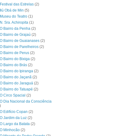
Festival das Estrelas
(2)
Ilú Obá de Min
(5)
Museu do Teatro
(1)
N. Sra. Achiropita
(1)
O Bairro da Penha
(2)
O Bairro de Grajaú
(2)
O Bairro de Guaianases
(2)
O Bairro de Parelheiros
(2)
O Bairro de Perus
(2)
O Bairro do Bixiga
(2)
O Bairro do Brás
(2)
O Bairro do Ipiranga
(2)
O Bairro do Jaçanã
(2)
O Bairro do Jaraguá
(2)
O Bairro do Tatuapé
(2)
O Circo Spacial
(2)
O Dia Nacional da Consciência
)
O Edifício Copan
(2)
O Jardim da Luz
(2)
O Largo da Batata
(2)
 O Minhocão
(2)