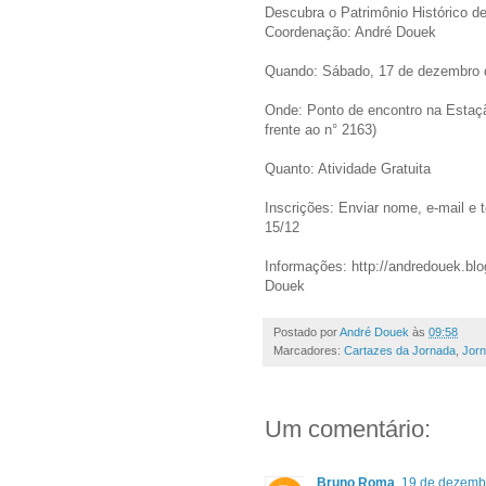
Descubra o Patrimônio Histórico d
Coordenação: André Douek
Quando: Sábado, 17 de dezembro 
Onde: Ponto de encontro na Estaçã
frente ao n° 2163)
Quanto: Atividade Gratuita
Inscrições: Enviar nome, e-mail e 
15/12
Informações: http://andredouek.bl
Douek
Postado por
André Douek
às
09:58
Marcadores:
Cartazes da Jornada
,
Jorn
Um comentário:
Bruno Roma
19 de dezembr