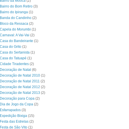
Bairro da Mooca
(2)
Bairro do Bom Retiro
(3)
Bairro do Ipiranga
(1)
 Banda do Candinho
(2)
Bloco da Ressaca
(2)
 Capela do Morumbi
(1)
Carnaval: A Vai-Vai
(2)
Casa do Bandeirante
(1)
Casa do Grito
(1)
Casa do Sertanista
(1)
 Casa do Tatuapé
(1)
Cidade Tiradentes
(2)
Decoração de Natal
(6)
Decoração de Natal 2010
(1)
Decoração de Natal 2011
(2)
Decoração de Natal 2012
(2)
Decoração de Natal 2013
(2)
 Decoração para Copa
(2)
Dia de Jogo da Copa
(2)
Esfarrapados
(3)
Expedição Bixiga
(15)
Festa das Estrelas
(2)
Festa de São Vito
(1)