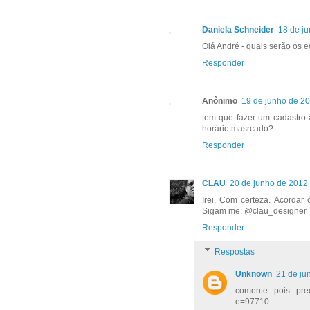
Daniela Schneider
18 de j
Olá André - quais serão os ed
Responder
Anônimo
19 de junho de 20
tem que fazer um cadastro 
horário masrcado?
Responder
CLAU
20 de junho de 2012
Irei, Com certeza. Acordar
Sigam me: @clau_designer
Responder
Respostas
Unknown
21 de ju
comente pois pre
e=97710