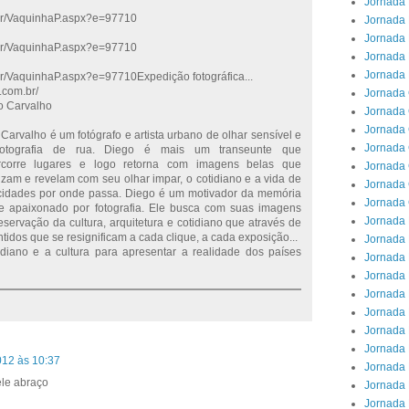
Jornada 
r/VaquinhaP.aspx?e=97710
Jornada 
Jornada 
r/VaquinhaP.aspx?e=97710
Jornada
Jornada 
/VaquinhaP.aspx?e=97710Expedição fotográfica...
.com.br/
Jornada
o Carvalho
Jornada 
Jornada 
Carvalho é um fotógrafo e artista urbano de olhar sensível e
Jornada 
fotografia de rua. Diego é mais um transeunte que
rcorre lugares e logo retorna com imagens belas que
Jornada 
zam e revelam com seu olhar impar, o cotidiano e a vida de
Jornada
cidades por onde passa. Diego é um motivador da memória
Jornada 
e apaixonado por fotografia. Ele busca com suas imagens
Jornada 
reservação da cultura, arquitetura e cotidiano que através de
tidos que se resignificam a cada clique, a cada exposição...
Jornada 
tidiano e a cultura para apresentar a realidade dos países
Jornada 
Jornada 
Jornada 
Jornada
Jornada 
Jornada 
012 às 10:37
Jornada 
le abraço
Jornada 
Jornada 