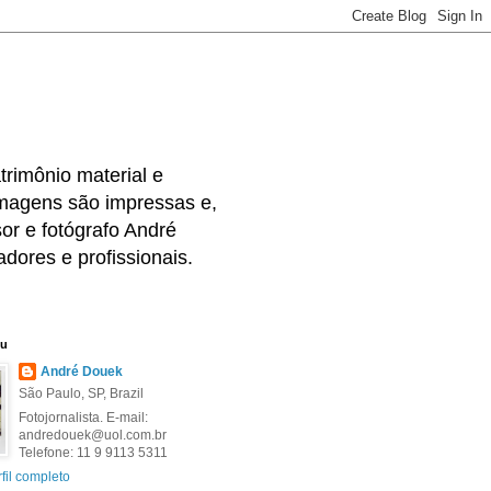
rimônio material e
 imagens são impressas e,
or e fotógrafo André
dores e profissionais.
eu
André Douek
São Paulo, SP, Brazil
Fotojornalista. E-mail:
andredouek@uol.com.br
Telefone: 11 9 9113 5311
fil completo