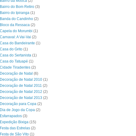
Bairro da Mooca
(2)
Bairro do Bom Retiro
(3)
Bairro do Ipiranga
(1)
 Banda do Candinho
(2)
Bloco da Ressaca
(2)
 Capela do Morumbi
(1)
Carnaval: A Vai-Vai
(2)
Casa do Bandeirante
(1)
Casa do Grito
(1)
Casa do Sertanista
(1)
 Casa do Tatuapé
(1)
Cidade Tiradentes
(2)
Decoração de Natal
(6)
Decoração de Natal 2010
(1)
Decoração de Natal 2011
(2)
Decoração de Natal 2012
(2)
Decoração de Natal 2013
(2)
 Decoração para Copa
(2)
Dia de Jogo da Copa
(2)
Esfarrapados
(3)
Expedição Bixiga
(15)
Festa das Estrelas
(2)
Festa de São Vito
(1)