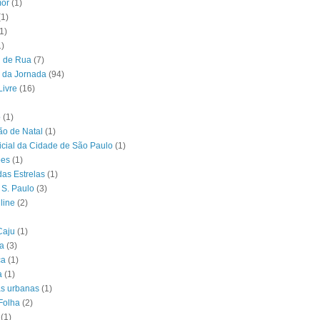
or
(1)
(1)
1)
1)
l de Rua
(7)
 da Jornada
(94)
Livre
(16)
o
(1)
o de Natal
(1)
ficial da Cidade de São Paulo
(1)
ões
(1)
das Estrelas
(1)
 S. Paulo
(3)
line
(2)
Caju
(1)
ia
(3)
ca
(1)
a
(1)
as urbanas
(1)
Folha
(2)
(1)