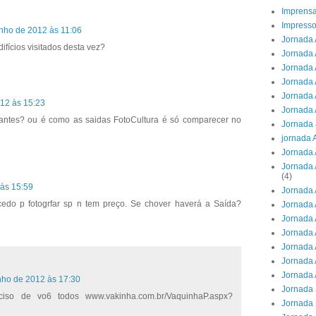
Imprens
Impresso
unho de 2012 às 11:06
Jornada 
ifícios visitados desta vez?
Jornada 
Jornada A
Jornada 
Jornada 
12 às 15:23
Jornada 
antes? ou é como as saidas FotoCultura é só comparecer no
Jornada 
jornada 
Jornada 
Jornada 
(4)
 às 15:59
Jornada 
 cedo p fotogrfar sp n tem preço. Se chover haverá a Saída?
Jornada 
Jornada 
Jornada 
Jornada 
Jornada 
Jornada 
nho de 2012 às 17:30
Jornada 
ciso de vo6 todos www.vakinha.com.br/VaquinhaP.aspx?
Jornada 