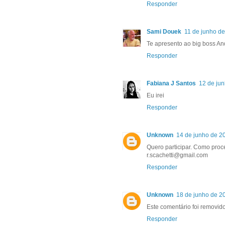
Responder
Sami Douek
11 de junho de
Te apresento ao big boss An
Responder
Fabiana J Santos
12 de ju
Eu irei
Responder
Unknown
14 de junho de 2
Quero participar. Como pro
r.scachetti@gmail.com
Responder
Unknown
18 de junho de 2
Este comentário foi removido
Responder