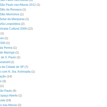
São Paulo nas Alturas
(6)
São Paulo nas Alturas 2012
(1)
Sítio da Ressaca
(1)
Sítio Morrinhos
(1)
Solar da Marquesa
(1)
Vila Leopoldina
(2)
Virada Cultural 2009
(12)
(1)
ews
(1)
7000
(1)
 da Penha
(1)
 de Maringá
(1)
 de S. Paulo
(1)
osevelt
(1)
ra da Cidade de SP
(7)
o com N. Sra. Achiropita
(1)
ação
(14)
o
(3)
(1)
São Paulo
(4)
Espaço Aberto
(1)
usta
(19)
o nas Alturas
(2)