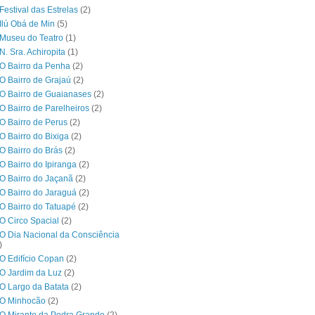
Festival das Estrelas
(2)
Ilú Obá de Min
(5)
Museu do Teatro
(1)
N. Sra. Achiropita
(1)
O Bairro da Penha
(2)
O Bairro de Grajaú
(2)
O Bairro de Guaianases
(2)
O Bairro de Parelheiros
(2)
O Bairro de Perus
(2)
O Bairro do Bixiga
(2)
O Bairro do Brás
(2)
O Bairro do Ipiranga
(2)
O Bairro do Jaçanã
(2)
O Bairro do Jaraguá
(2)
O Bairro do Tatuapé
(2)
O Circo Spacial
(2)
O Dia Nacional da Consciência
)
O Edifício Copan
(2)
O Jardim da Luz
(2)
O Largo da Batata
(2)
 O Minhocão
(2)