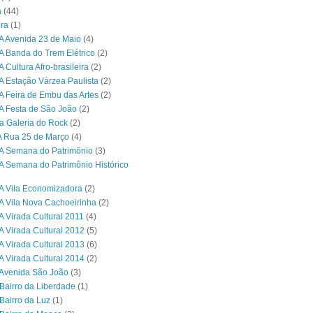
a
(44)
ra
(1)
A Avenida 23 de Maio
(4)
A Banda do Trem Elétrico
(2)
 Cultura Afro-brasileira
(2)
A Estação Várzea Paulista
(2)
A Feira de Embu das Artes
(2)
A Festa de São João
(2)
a Galeria do Rock
(2)
A Rua 25 de Março
(4)
A Semana do Patrimônio
(3)
A Semana do Patrimônio Histórico
A Vila Economizadora
(2)
A Vila Nova Cachoeirinha
(2)
A Virada Cultural 2011
(4)
A Virada Cultural 2012
(5)
A Virada Cultural 2013
(6)
A Virada Cultural 2014
(2)
Avenida São João
(3)
Bairro da Liberdade
(1)
Bairro da Luz
(1)