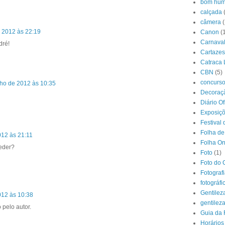
bom hum
calçada
câmera
(
 2012 às 22:19
Canon
(
Carnava
dré!
Cartazes
Catraca 
CBN
(5)
concurs
nho de 2012 às 10:35
Decoraçã
Diário O
Exposiç
Festival 
Folha de
012 às 21:11
Folha On
ceder?
Foto
(1)
Foto do 
Fotograf
fotográfi
Gentilez
012 às 10:38
gentilez
 pelo autor.
Guia da 
Horários