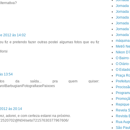
Jornada 
lternativa?
Jornada 
Jornada 
Jornada 
Jornada 
Jornada 
Jornada 
de 2012 às 14:02
máquina
eu fiz e pretendo fazer outras postei algumas fotos que eu fiz
Metrô N
lorsi
Nikon D
O Bairro
O Diário
O Estado
às 13:54
Praça Ro
Prefeitu
otos da saída... pra quem quiser:
arolBarbugianiFotografiasePaixoes
Procissã
Program
Promoçã
Repique
 2012 às 20:14
Revela 
z, adorei, e com certeza estarei na próximo.
Revista 
tos/72520702@N04/sets/72157630377967606/
Rua Aug
São Paul