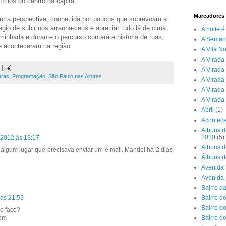
fícios do centro da capital.
Marcadores
outra perspectiva, conhecida por poucos que sobrevoam a
égio de subir nos arranha-céus e apreciar tudo lá de cima.
A noite 
inhada e durante o percurso contará a história de ruas,
A Seman
e aconteceram na região.
A Vila N
A Virada 
A Virada
uras
,
Programação
,
São Paulo nas Alturas
A Virada
A Virada
A Virada
Abril
(1)
Acontece
Albuns d
2010
(5)
 2012 às 13:17
Albuns d
em algum lugar que precisava enviar um e mail. Mandei há 2 dias
Álbuns d
Avenida 
Avenida
Bairro d
 às 21:53
Bairro do
Bairro d
mo faço?
com
Bairro d