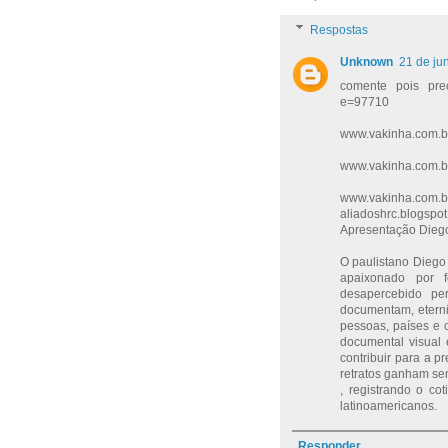
Respostas
Unknown
21 de ju
comente pois pre
e=97710
www.vakinha.com.b
www.vakinha.com.b
www.vakinha.com.br
aliadoshrc.blogspot
Apresentação Dieg
O paulistano Diego 
apaixonado por 
desapercebido pe
documentam, eterni
pessoas, países e 
documental visual 
contribuir para a p
retratos ganham sen
, registrando o co
latinoamericanos.
Responder