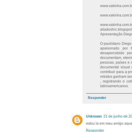
www.vakinha.com.b
www.vakinha.com.b
www.vakinha.com.br
aliadoshrc.blogspot
Apresentação Dieg
O paulistano Diego 
apaixonado por 
desapercebido pe
documentam, eterni
pessoas, países e 
documental visual 
contribuir para a p
retratos ganham sen
, registrando o co
latinoamericanos.
Responder
Unknown
21 de junho de 2
estou la em meu amigo aque
Responder