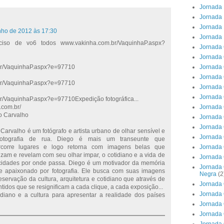
Jornada 
Jornada 
Jornada 
nho de 2012 às 17:30
Jornada 
ciso de vo6 todos www.vakinha.com.br/VaquinhaP.aspx?
Jornada 
Jornada 
Jornada 
r/VaquinhaP.aspx?e=97710
Jornada 
r/VaquinhaP.aspx?e=97710
Jornada 
Jornada 
/VaquinhaP.aspx?e=97710Expedição fotográfica...
Jornada 
.com.br/
o Carvalho
Jornada 
Jornada 
Carvalho é um fotógrafo e artista urbano de olhar sensível e
Jornada 
fotografia de rua. Diego é mais um transeunte que
Jornada 
rcorre lugares e logo retorna com imagens belas que
zam e revelam com seu olhar impar, o cotidiano e a vida de
Jornada 
cidades por onde passa. Diego é um motivador da memória
Jornada 
e apaixonado por fotografia. Ele busca com suas imagens
Negra
(2
reservação da cultura, arquitetura e cotidiano que através de
Jornada 
tidos que se resignificam a cada clique, a cada exposição...
Jornada 
tidiano e a cultura para apresentar a realidade dos países
Jornada 
Jornada