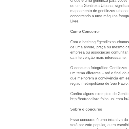
O que é uma gentileza para você? 
de uma Gentileza Urbana, significa 
mapeamento de gentilezas urbanas 
concorrendo a uma máquina fotogr
Livre.
Como Concorrer
Com a hashtag #gentilezasurbanas, 
de uma árvore, praça ou mesmo can
empresa ou associação comunitária
da intervenção mais interessante.
O concurso fotográfico Gentileza
um tema diferente – até o final d
que melhorem a convivência em esp
região metropolitana de São Paulo.
Confira alguns exemplos de Gentile
http://catracalivre.folha.uol.com.br
Sobre o concurso
Esse concurso é uma iniciativa do
será por voto popular, outro escolhi