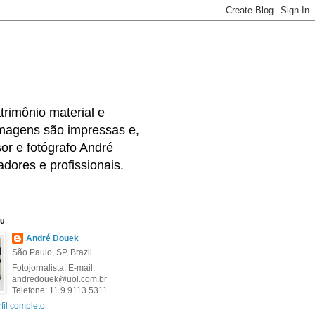
rimônio material e
 imagens são impressas e,
or e fotógrafo André
dores e profissionais.
eu
André Douek
São Paulo, SP, Brazil
Fotojornalista. E-mail:
andredouek@uol.com.br
Telefone: 11 9 9113 5311
fil completo