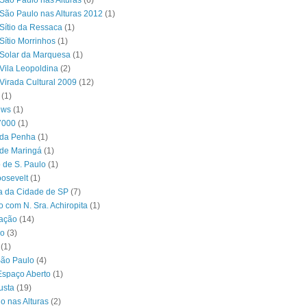
São Paulo nas Alturas
(6)
São Paulo nas Alturas 2012
(1)
Sítio da Ressaca
(1)
Sítio Morrinhos
(1)
Solar da Marquesa
(1)
Vila Leopoldina
(2)
Virada Cultural 2009
(12)
(1)
ews
(1)
7000
(1)
 da Penha
(1)
 de Maringá
(1)
 de S. Paulo
(1)
osevelt
(1)
ra da Cidade de SP
(7)
o com N. Sra. Achiropita
(1)
ação
(14)
o
(3)
(1)
São Paulo
(4)
Espaço Aberto
(1)
usta
(19)
o nas Alturas
(2)