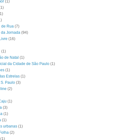
or
(1)
(1)
1)
1)
l de Rua
(7)
 da Jornada
(94)
Livre
(16)
o
(1)
o de Natal
(1)
ficial da Cidade de São Paulo
(1)
ões
(1)
das Estrelas
(1)
 S. Paulo
(3)
line
(2)
Caju
(1)
ia
(3)
ca
(1)
a
(1)
as urbanas
(1)
Folha
(2)
(1)