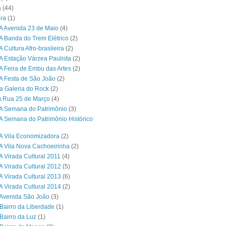
a
(44)
ra
(1)
A Avenida 23 de Maio
(4)
A Banda do Trem Elétrico
(2)
 Cultura Afro-brasileira
(2)
A Estação Várzea Paulista
(2)
A Feira de Embu das Artes
(2)
A Festa de São João
(2)
a Galeria do Rock
(2)
A Rua 25 de Março
(4)
A Semana do Patrimônio
(3)
A Semana do Patrimônio Histórico
A Vila Economizadora
(2)
A Vila Nova Cachoeirinha
(2)
A Virada Cultural 2011
(4)
A Virada Cultural 2012
(5)
A Virada Cultural 2013
(6)
A Virada Cultural 2014
(2)
Avenida São João
(3)
Bairro da Liberdade
(1)
Bairro da Luz
(1)