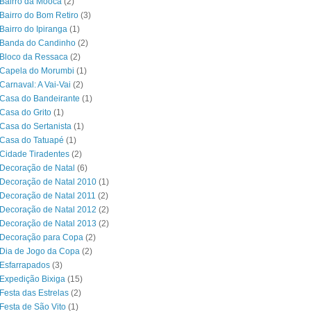
Bairro da Mooca
(2)
Bairro do Bom Retiro
(3)
Bairro do Ipiranga
(1)
 Banda do Candinho
(2)
Bloco da Ressaca
(2)
 Capela do Morumbi
(1)
Carnaval: A Vai-Vai
(2)
Casa do Bandeirante
(1)
Casa do Grito
(1)
Casa do Sertanista
(1)
 Casa do Tatuapé
(1)
Cidade Tiradentes
(2)
Decoração de Natal
(6)
Decoração de Natal 2010
(1)
Decoração de Natal 2011
(2)
Decoração de Natal 2012
(2)
Decoração de Natal 2013
(2)
 Decoração para Copa
(2)
Dia de Jogo da Copa
(2)
Esfarrapados
(3)
Expedição Bixiga
(15)
Festa das Estrelas
(2)
Festa de São Vito
(1)