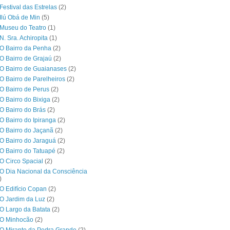
Festival das Estrelas
(2)
Ilú Obá de Min
(5)
Museu do Teatro
(1)
N. Sra. Achiropita
(1)
O Bairro da Penha
(2)
O Bairro de Grajaú
(2)
O Bairro de Guaianases
(2)
O Bairro de Parelheiros
(2)
O Bairro de Perus
(2)
O Bairro do Bixiga
(2)
O Bairro do Brás
(2)
O Bairro do Ipiranga
(2)
O Bairro do Jaçanã
(2)
O Bairro do Jaraguá
(2)
O Bairro do Tatuapé
(2)
O Circo Spacial
(2)
O Dia Nacional da Consciência
)
O Edifício Copan
(2)
O Jardim da Luz
(2)
O Largo da Batata
(2)
 O Minhocão
(2)