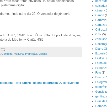
to.Entre todas fotos enviadas, 10 serão selecionadas
bom hum
lataforma digital.
calçada
câmera
(
da mês, indo até o dia 20. O vencedor do júri será
Canon
(
Carnava
Cartazes
Catraca 
CBN
(5)
 LCD 3.0”, 14MP, Zoom Óptico 36x, Dupla Estabilização,
concurs
eria de Lítio-íon + Cartão 4GB
Decoraçã
Diário O
Exposiç
,
Gentileza
,
máquina
,
Promoção
,
Urbana
Festival 
Folha de
Folha On
Foto
(1)
Foto do 
Fotograf
fotocabine - foto cabine - cabine fotográfica
27 de fevereiro
fotográfi
Gentilez
gentilez
Guia da 
Horários