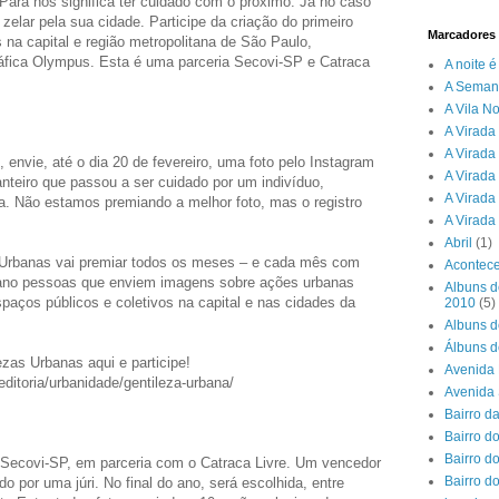
Para nós significa ter cuidado com o próximo. Já no caso
zelar pela sua cidade. Participe da criação do primeiro
Marcadores
na capital e região metropolitana de São Paulo,
áfica Olympus. Esta é uma parceria Secovi-SP e Catraca
A noite 
A Seman
A Vila N
A Virada 
A Virada
envie, até o dia 20 de fevereiro, uma foto pelo Instagram
A Virada
teiro que passou a ser cuidado por um indivíduo,
A Virada
. Não estamos premiando a melhor foto, mas o registro
A Virada
Abril
(1)
s Urbanas vai premiar todos os meses – e cada mês com
Acontece
o ano pessoas que enviem imagens sobre ações urbanas
Albuns d
aços públicos e coletivos na capital e nas cidades da
2010
(5)
Albuns d
Álbuns d
zas Urbanas aqui e participe!
Avenida 
/editoria/urbanidade/gentileza-urbana/
Avenida
Bairro d
Bairro do
Bairro d
 Secovi-SP, em parceria com o Catraca Livre. Um vencedor
Bairro d
do por uma júri. No final do ano, será escolhida, entre