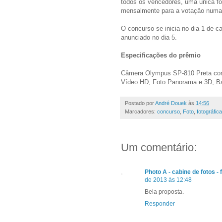
todos os vencedores, uma única fo
mensalmente para a votação numa p
O concurso se inicia no dia 1 de ca
anunciado no dia 5.
Especificações do prêmio
Câmera Olympus SP-810 Preta com
Vídeo HD, Foto Panorama e 3D, Bat
Postado por
André Douek
às
14:56
Marcadores:
concurso
,
Foto
,
fotográfica
Um comentário:
Photo A - cabine de fotos - 
de 2013 às 12:48
Bela proposta.
Responder