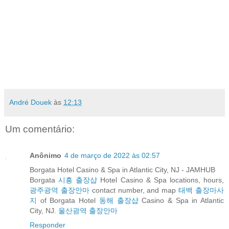
André Douek
às
12:13
Um comentário:
Anônimo
4 de março de 2022 às 02:57
Borgata Hotel Casino & Spa in Atlantic City, NJ - JAMHUB
Borgata
시흥 출장샵
Hotel Casino & Spa locations, hours,
광주광역 출장안마
contact number, and map
태백 출장마사
지
of Borgata Hotel
동해 출장샵
Casino & Spa in Atlantic
City, NJ.
울산광역 출장안마
Responder