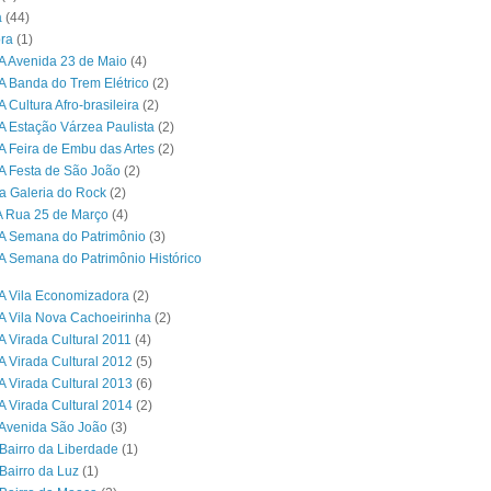
a
(44)
ra
(1)
A Avenida 23 de Maio
(4)
A Banda do Trem Elétrico
(2)
 Cultura Afro-brasileira
(2)
A Estação Várzea Paulista
(2)
A Feira de Embu das Artes
(2)
A Festa de São João
(2)
a Galeria do Rock
(2)
A Rua 25 de Março
(4)
A Semana do Patrimônio
(3)
A Semana do Patrimônio Histórico
A Vila Economizadora
(2)
A Vila Nova Cachoeirinha
(2)
A Virada Cultural 2011
(4)
A Virada Cultural 2012
(5)
A Virada Cultural 2013
(6)
A Virada Cultural 2014
(2)
Avenida São João
(3)
Bairro da Liberdade
(1)
Bairro da Luz
(1)