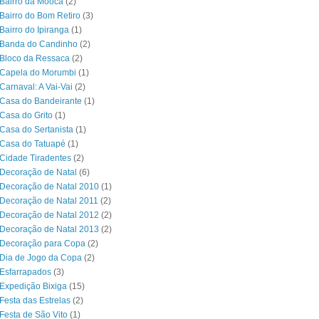
Bairro da Mooca
(2)
Bairro do Bom Retiro
(3)
Bairro do Ipiranga
(1)
 Banda do Candinho
(2)
Bloco da Ressaca
(2)
 Capela do Morumbi
(1)
Carnaval: A Vai-Vai
(2)
Casa do Bandeirante
(1)
Casa do Grito
(1)
Casa do Sertanista
(1)
 Casa do Tatuapé
(1)
Cidade Tiradentes
(2)
Decoração de Natal
(6)
Decoração de Natal 2010
(1)
Decoração de Natal 2011
(2)
Decoração de Natal 2012
(2)
Decoração de Natal 2013
(2)
 Decoração para Copa
(2)
Dia de Jogo da Copa
(2)
Esfarrapados
(3)
Expedição Bixiga
(15)
Festa das Estrelas
(2)
Festa de São Vito
(1)