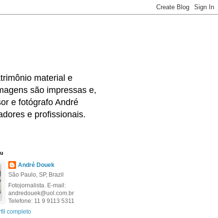
rimônio material e
 imagens são impressas e,
or e fotógrafo André
dores e profissionais.
eu
André Douek
São Paulo, SP, Brazil
Fotojornalista. E-mail:
andredouek@uol.com.br
Telefone: 11 9 9113 5311
fil completo