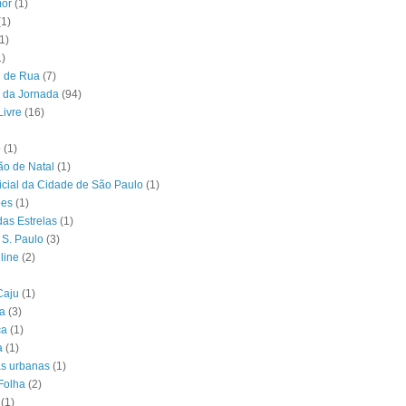
or
(1)
(1)
1)
1)
l de Rua
(7)
 da Jornada
(94)
Livre
(16)
o
(1)
o de Natal
(1)
ficial da Cidade de São Paulo
(1)
ões
(1)
das Estrelas
(1)
 S. Paulo
(3)
line
(2)
Caju
(1)
ia
(3)
ca
(1)
a
(1)
as urbanas
(1)
Folha
(2)
(1)