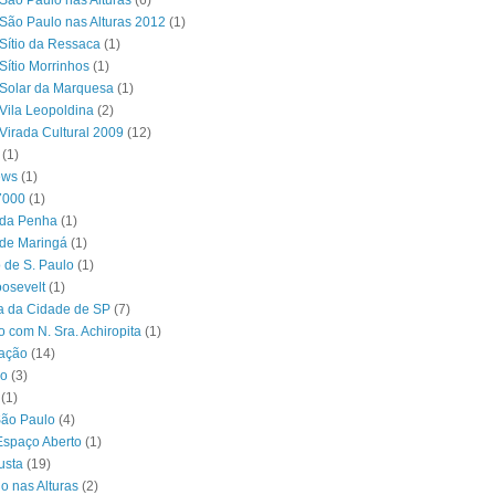
São Paulo nas Alturas
(6)
São Paulo nas Alturas 2012
(1)
Sítio da Ressaca
(1)
Sítio Morrinhos
(1)
Solar da Marquesa
(1)
Vila Leopoldina
(2)
Virada Cultural 2009
(12)
(1)
ews
(1)
7000
(1)
 da Penha
(1)
 de Maringá
(1)
 de S. Paulo
(1)
osevelt
(1)
ra da Cidade de SP
(7)
o com N. Sra. Achiropita
(1)
ação
(14)
o
(3)
(1)
São Paulo
(4)
Espaço Aberto
(1)
usta
(19)
o nas Alturas
(2)