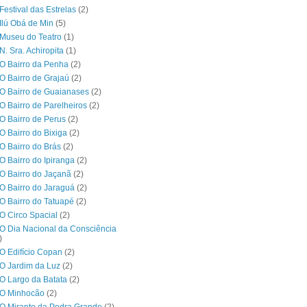
Festival das Estrelas
(2)
Ilú Obá de Min
(5)
Museu do Teatro
(1)
N. Sra. Achiropita
(1)
O Bairro da Penha
(2)
O Bairro de Grajaú
(2)
O Bairro de Guaianases
(2)
O Bairro de Parelheiros
(2)
O Bairro de Perus
(2)
O Bairro do Bixiga
(2)
O Bairro do Brás
(2)
O Bairro do Ipiranga
(2)
O Bairro do Jaçanã
(2)
O Bairro do Jaraguá
(2)
O Bairro do Tatuapé
(2)
O Circo Spacial
(2)
O Dia Nacional da Consciência
)
O Edifício Copan
(2)
O Jardim da Luz
(2)
O Largo da Batata
(2)
 O Minhocão
(2)