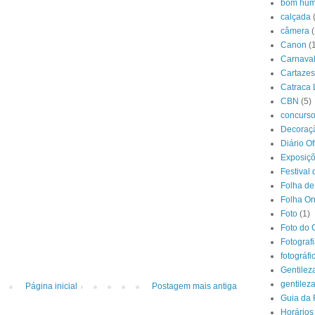
bom hum
calçada
câmera
(
Canon
(
Carnava
Cartazes
Catraca 
CBN
(5)
concurs
Decoraçã
Diário O
Exposiç
Festival 
Folha de
Folha On
Foto
(1)
Foto do 
Fotograf
fotográfi
Gentilez
gentilez
Página inicial
Postagem mais antiga
Guia da 
Horários