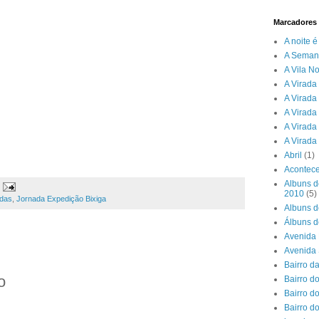
Marcadores
A noite 
A Seman
A Vila N
A Virada 
A Virada
A Virada
A Virada
A Virada
Abril
(1)
Acontece
Albuns d
2010
(5)
adas
,
Jornada Expedição Bixiga
Albuns d
Álbuns d
Avenida 
Avenida
Bairro d
o
Bairro do
Bairro d
Bairro d