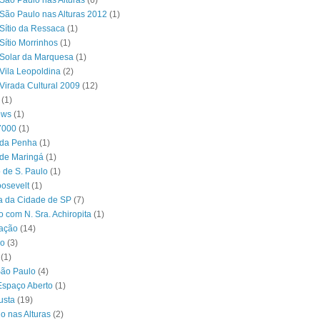
São Paulo nas Alturas
(6)
São Paulo nas Alturas 2012
(1)
Sítio da Ressaca
(1)
Sítio Morrinhos
(1)
Solar da Marquesa
(1)
Vila Leopoldina
(2)
Virada Cultural 2009
(12)
(1)
ews
(1)
7000
(1)
 da Penha
(1)
 de Maringá
(1)
 de S. Paulo
(1)
osevelt
(1)
ra da Cidade de SP
(7)
o com N. Sra. Achiropita
(1)
ação
(14)
o
(3)
(1)
São Paulo
(4)
Espaço Aberto
(1)
usta
(19)
o nas Alturas
(2)