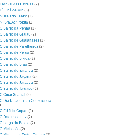
Festival das Estrelas
(2)
Ilú Obá de Min
(5)
Museu do Teatro
(1)
N. Sra. Achiropita
(1)
O Bairro da Penha
(2)
O Bairro de Grajaú
(2)
O Bairro de Guaianases
(2)
O Bairro de Parelheiros
(2)
O Bairro de Perus
(2)
O Bairro do Bixiga
(2)
O Bairro do Brás
(2)
O Bairro do Ipiranga
(2)
O Bairro do Jaçanã
(2)
O Bairro do Jaraguá
(2)
O Bairro do Tatuapé
(2)
O Circo Spacial
(2)
O Dia Nacional da Consciência
)
O Edifício Copan
(2)
O Jardim da Luz
(2)
O Largo da Batata
(2)
 O Minhocão
(2)