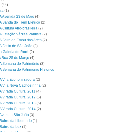
a
(44)
ra
(1)
A Avenida 23 de Maio
(4)
A Banda do Trem Elétrico
(2)
 Cultura Afro-brasileira
(2)
A Estação Várzea Paulista
(2)
A Feira de Embu das Artes
(2)
A Festa de São João
(2)
a Galeria do Rock
(2)
A Rua 25 de Março
(4)
A Semana do Patrimônio
(3)
A Semana do Patrimônio Histórico
A Vila Economizadora
(2)
A Vila Nova Cachoeirinha
(2)
A Virada Cultural 2011
(4)
A Virada Cultural 2012
(5)
A Virada Cultural 2013
(6)
A Virada Cultural 2014
(2)
Avenida São João
(3)
Bairro da Liberdade
(1)
Bairro da Luz
(1)