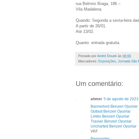
rua Belmiro Braga, 186 –
Vila Madalena.
Quando: Segunda a sexta-feira das
A partir de 26/01.
Até 13/02.
Quanto: entrada gratuita.
Postado por
André Douek
às
06:00
Marcadores:
Exposições
,
Jornada São 
Um comentário:
ahmet
5 de agosto de 2023
Bannerlord Benzeri Oyunlar
Outlast Benzeri Oyunlar
Limbo Benzeri Oyunlar
Travian Benzeri Oyunlar
Uncharted Benzeri Oyunlar
VKF
Responder