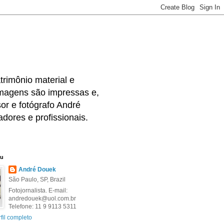
rimônio material e
 imagens são impressas e,
or e fotógrafo André
dores e profissionais.
eu
André Douek
São Paulo, SP, Brazil
Fotojornalista. E-mail:
andredouek@uol.com.br
Telefone: 11 9 9113 5311
fil completo