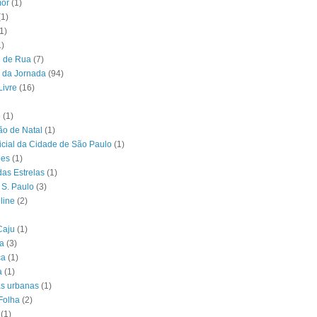
or
(1)
(1)
1)
1)
l de Rua
(7)
 da Jornada
(94)
Livre
(16)
o
(1)
o de Natal
(1)
ficial da Cidade de São Paulo
(1)
ões
(1)
das Estrelas
(1)
 S. Paulo
(3)
line
(2)
Caju
(1)
ia
(3)
ca
(1)
a
(1)
as urbanas
(1)
Folha
(2)
(1)