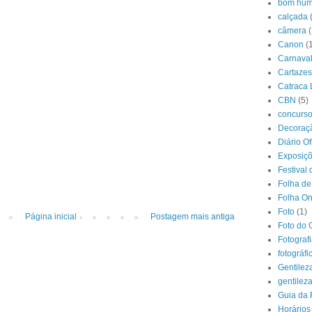
bom hum
calçada
câmera
(
Canon
(
Carnava
Cartazes
Catraca 
CBN
(5)
concurs
Decoraçã
Diário O
Exposiç
Festival 
Folha de
Folha On
Foto
(1)
Página inicial
Postagem mais antiga
Foto do 
Fotograf
fotográfi
Gentilez
gentilez
Guia da 
Horários