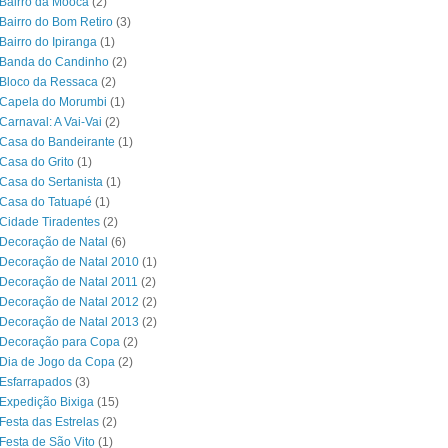
Bairro da Mooca
(2)
Bairro do Bom Retiro
(3)
Bairro do Ipiranga
(1)
 Banda do Candinho
(2)
Bloco da Ressaca
(2)
 Capela do Morumbi
(1)
Carnaval: A Vai-Vai
(2)
Casa do Bandeirante
(1)
Casa do Grito
(1)
Casa do Sertanista
(1)
 Casa do Tatuapé
(1)
Cidade Tiradentes
(2)
Decoração de Natal
(6)
Decoração de Natal 2010
(1)
Decoração de Natal 2011
(2)
Decoração de Natal 2012
(2)
Decoração de Natal 2013
(2)
 Decoração para Copa
(2)
Dia de Jogo da Copa
(2)
Esfarrapados
(3)
Expedição Bixiga
(15)
Festa das Estrelas
(2)
Festa de São Vito
(1)