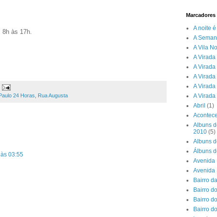
Marcadores
A noite 
 8h às 17h.
A Seman
A Vila N
A Virada 
A Virada
A Virada
A Virada
Paulo 24 Horas
,
Rua Augusta
A Virada
Abril
(1)
Acontece
Albuns d
2010
(5)
Albuns d
Álbuns d
 às 03:55
Avenida 
Avenida
Bairro d
Bairro do
Bairro d
Bairro d